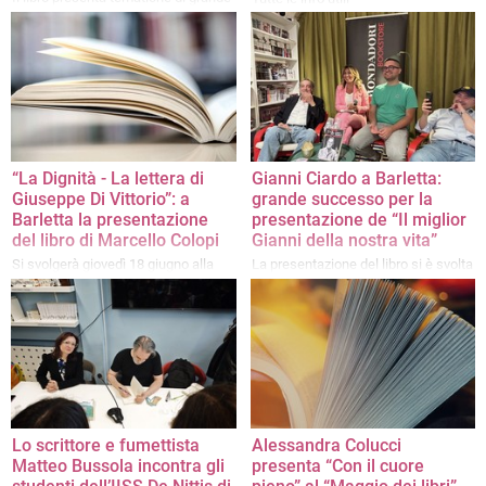
attualità e di forte impatto sociale e
civile
“La Dignità - La lettera di
Gianni Ciardo a Barletta:
Giuseppe Di Vittorio”: a
grande successo per la
Barletta la presentazione
presentazione de “Il miglior
del libro di Marcello Colopi
Gianni della nostra vita”
Si svolgerà giovedì 18 giugno alla
La presentazione del libro si è svolta
libreria Mondadori
ieri alle ore 19 presso la libreria
Mondadori di Barletta
Lo scrittore e fumettista
Alessandra Colucci
Matteo Bussola incontra gli
presenta “Con il cuore