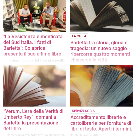
"La Resistenza dimenticata
LA CITTÀ
del Sud Italia. I fatti di
Barletta tra storia, gloria e
Barletta": Colaprice
tragedia: un nuovo saggio
presenta il suo ultimo libro
ripercorre quattro momenti
chiave della città
La presentazione del libro si è svolta
martedì scorso presso la libreria
Il nuovo libro di Francesco Pinto
Mondadori
intitolato "Di Sangue e d’Oro. Quattro
tappe nella storia di Barletta”
“Verum. L’era della Verità di
SERVIZI SOCIALI
Umberto Rey”: domani a
Accreditamento librerie e
Barletta la presentazione
cartolibrerie per fornitura di
del libro
libri di testo. Aperti i termini.
Il libro presenta tematiche di grande
Tutte le info utili