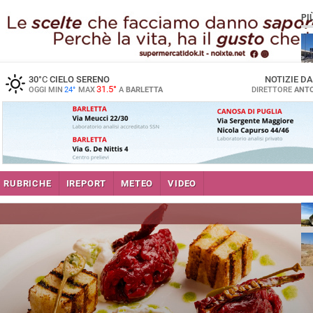
PI
30
°C
CIELO SERENO
NOTIZIE D
31.5°
OGGI MIN
24°
MAX
A
BARLETTA
DIRETTORE
ANTO
RUBRICHE
IREPORT
METEO
VIDEO