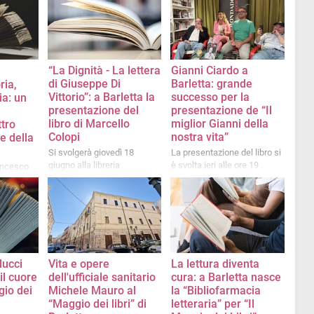
“La Dignità - La lettera
Gianni Ciardo a
di Giuseppe Di
Barletta: grande
ria,
Vittorio”: a Barletta la
successo per la
ia: un
presentazione del
presentazione de “Il
libro di Marcello
miglior Gianni della
ttro
Colopi
nostra vita”
e della
Si svolgerà giovedì 18
La presentazione del libro si
giugno alla libreria
è svolta ieri alle ore 19
rancesco
Mondadori
presso la libreria Mondadori
i Sangue e
di Barletta
e nella
lucci
Vita e opere
La lettura diventa
il cuore
dell'ufficiale sanitario
cura: a Barletta nasce
gio dei
Michele Mauro al
la “Bibliofarmacia
“Maggio dei libri” di
letteraria” per “Il