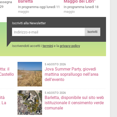
Barletta
Maggio dei Libri”
rassegna
 29
In programma oggi lunedì 11
In programma lunedì 18
maggio
maggio
Iscriviti alla Newsletter
Iscriviti
Iscrivendoti accetti i
termini
e la
privacy policy
5 AGOSTO 2026
ta: il
Jova Summer Party, giovedì
Castello
mattina sopralluogo nell'area
dell'evento
5 AGOSTO 2026
ità
Barletta, disponibile sul sito web
. La
istituzionale il censimento verde
comunale