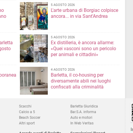
5 AGOSTO 2026
no
L'arte urbana di Borgiac colpisce
ano
ancora... in via Sant'Andrea
5 AGOSTO 2026
rletta
Ex distilleria, è ancora allarme:
gosto
«Quei vasconi sono un pericolo
per animali e cittadini»
4 AGOSTO 2026
mporanea
Barletta, il co-housing per
diversamente abili nei luoghi
confiscati alla criminalità
Scacchi
Barletta Giuridica
Calcio a 5
Bar.S.A. informa
Beach Soccer
Auto e motori
Altri sport
In Web Veritas
I