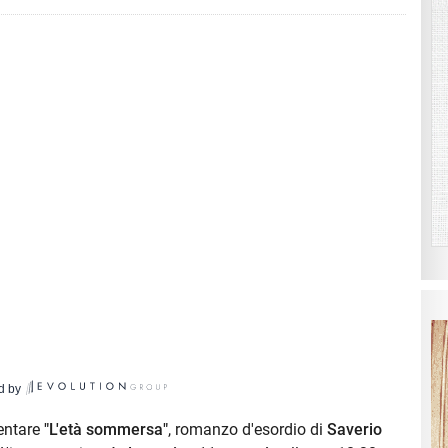
d by
sentare
"L'età sommersa"
, romanzo d'esordio di
Saverio