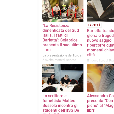
"La Resistenza
LA CITTÀ
dimenticata del Sud
Barletta tra sto
Italia. I fatti di
gloria e traged
Barletta": Colaprice
nuovo saggio
presenta il suo ultimo
ripercorre qua
libro
momenti chiav
città
La presentazione del libro si
è svolta martedì scorso
Il nuovo libro di F
presso la libreria Mondadori
Pinto intitolato "D
d’Oro. Quattro tapp
storia di Barletta”
Lo scrittore e
Alessandra Co
fumettista Matteo
presenta “Con 
Bussola incontra gli
pieno” al “Mag
studenti dell’IISS De
libri”