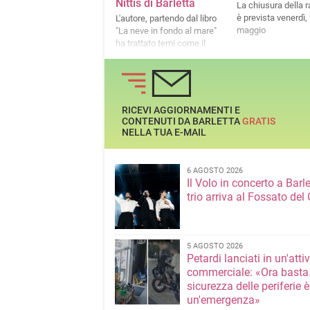
Nittis di Barletta
La chiusura della 
è prevista venerdì,
L'autore, partendo dal libro
maggio
"La neve in fondo al mare"
ha trattato temi come il
silenzio e l'ascolto, la paura
e la fragilità
RICEVI AGGIORNAMENTI E
CONTENUTI DA BARLETTA
GRATIS
NELLA TUA E-MAIL
6 AGOSTO 2026
Il Volo in concerto a Barlet
trio arriva al Fossato del 
5 AGOSTO 2026
Petardi lanciati in un'attiv
commerciale: «Ora basta
sicurezza delle periferie è
un'emergenza»