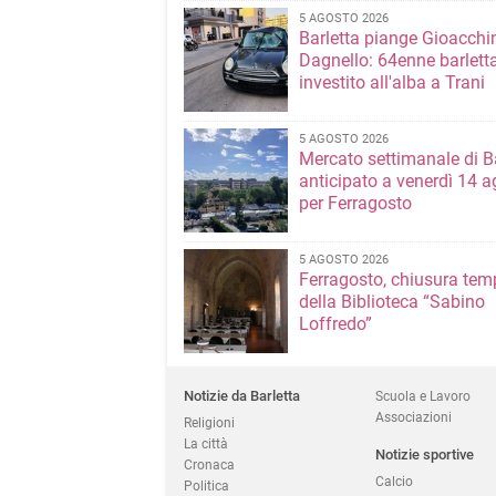
5 AGOSTO 2026
Barletta piange Gioacchi
Dagnello: 64enne barlett
investito all'alba a Trani
5 AGOSTO 2026
Mercato settimanale di Ba
anticipato a venerdì 14 a
per Ferragosto
5 AGOSTO 2026
Ferragosto, chiusura te
della Biblioteca “Sabino
Loffredo”
Notizie da Barletta
Scuola e Lavoro
Associazioni
Religioni
La città
Notizie sportive
Cronaca
Calcio
Politica