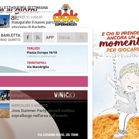
Ù LETTI QUESTA SETTIMANA
VENERDÌ 31 LUGLIO
Inaugurato il nuovo parcheggio nella
stazione di Barletta
A
BARLETTA
MERCOLEDÌ 5 AGOSTO
APP
Barletta piange Gioacchino Dagnello:
NIO QUINTO
64enne barlettano investito all'alba a Trani
GIOVEDÌ 30 LUGLIO
Rapina all'Ipercoop di Barletta: nel mirino la
gioielleria, banditi in fuga
DOMENICA 2 AGOSTO
Beni confiscati alla mafia. Nasce il servizio
di Co-housing
VENERDÌ 31 LUGLIO
Divieto di balneazione revocato, tornano
balneabili le acque antistanti il Canale H
MERCOLEDÌ 5 AGOSTO
Jova Summer Party, giovedì mattina
sopralluogo nell'area dell'evento