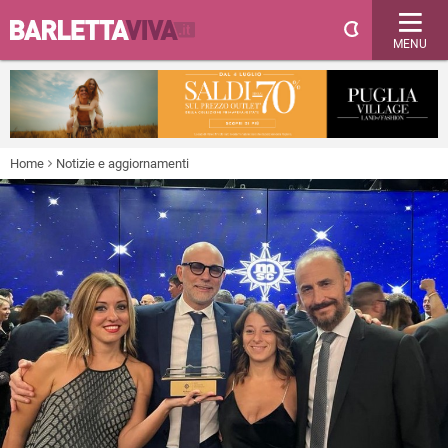
MENU
Home
Notizie e aggiornamenti