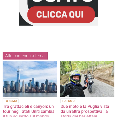
Altri contenuti a tema
TURISMO
TURISMO
Tra grattacieli e canyon: un
Due moto e la Puglia vista
tour negli Stati Uniti cambia
da un’altra prospettiva: la
il tuo sguardo sul mondo
storia dei barlettani