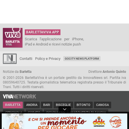
BARLETTAVIVA APP
Scarica l'applicazione per iPhone,
iPad e Android e ricevi notizie push
Contatti
Policy e Privacy
GOCITY NEWS PLATFORM
Notizie da
Barletta
Direttore
Antonio Quinto
© 2001-2026 BarlettaViva è un portale gestito da InnovaNews srl. Partita iva
08059640725. Testata giornalistica telematica registrata presso il Tribunale di
Trani. Tutti i diritti riservati.
BARLETTA
ANDRIA
BARI
BISCEGLIE
BITONTO
CANOSA
CERIGNOLA
CORATO
GIOVINAZZO
MARGHERITA DI SAVOIA
MINERVINO
MODUGNO
MOLFETTA
PUGLIA
RUVO
SAN FERDINANDO
SPINAZZOLA
TERLIZZI
TRANI
TRINITAPOLI