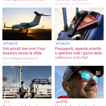
Antonella e Giuseppe
Ogni itinerario è curato “su misura”,
partendo da un ascolto attento del
«Viaggiare in moto ti consente di
viaggiatore
vivere il paesaggio in modo
completo, chilometro dopo
chilometro»
ATTUALITÀ
ATTUALITÀ
Voli privati low-cost: Four
Passaporti, agenda priorità
Seasons lancia la sfida
e aperture tutti i giorni della
settimana nella Bat
Tra i vantaggi la privacy, la
flessibilità e il comfort
La decisione del Questore
Fabbroncini riguarda anche le
festività pasquali
VIVA
LA CITTÀ