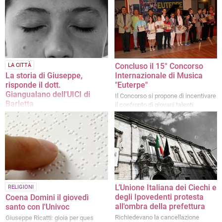
Concluso il 15° Concorso
LA CITTÀ
Internazionale di Musica
La storia di Giuseppe,
"Euterpe"
risponde il dott.
Giangualano dell'UICI di
Il Concorso si propone di incentivare
Barletta
il confronto di giovani talenti
Il ragazzo ipovedente non ha il
materiale scolastico necessario per
far fronte alle sue esigenze
L’Unione Italiana dei Ciechi e
RELIGIONI
degli Ipovedenti protesta
Coena Domini il giovedì
all'ombra della prefettura
santo con l'Univoc
Richiedevano la cancellazione
Giuseppe Ricatti: gioia per ques