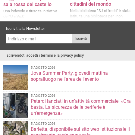
cittadini del mondo
sala rossa del castello
Nella biblioteca “S.Loffredo” è stata
Una lodevole e riuscita iniziativa
istituita una biblioteca per i non
dell’Uni.Vo.C.
vedenti
Iscriviti alla Newsletter
Iscriviti
Iscrivendoti accetti i
termini
e la
privacy policy
5 AGOSTO 2026
Jova Summer Party, giovedì mattina
sopralluogo nell'area dell'evento
5 AGOSTO 2026
Petardi lanciati in un'attività commerciale: «Ora
basta. La sicurezza delle periferie è
un'emergenza»
5 AGOSTO 2026
Barletta, disponibile sul sito web istituzionale il