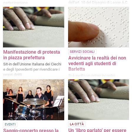
dell'art. 10 del Disegno di Legge A.C.
partecipazione
4566
Manifestazione di protesta
SERVIZI SOCIALI
in piazza prefettura
Avvicinare la realtà dei non
vedenti agli studenti di
Sit-in dell’Unione Italiana dei Ciechi
Barletta
e degli Ipovedenti per rivendicare i
propri diritti
Si è svolto un primo incontro
all'istituto "Garrone"
LA CITTÀ
EVENTI
Un ‘libro parlato’ per essere
Saggio-concerto presso la