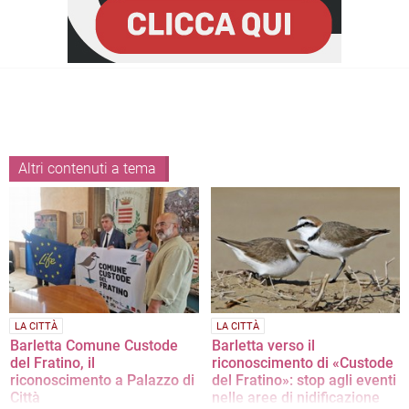
Altri contenuti a tema
LA CITTÀ
LA CITTÀ
Barletta Comune Custode
Barletta verso il
del Fratino, il
riconoscimento di «Custode
riconoscimento a Palazzo di
del Fratino»: stop agli eventi
Città
nelle aree di nidificazione