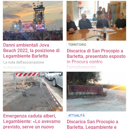
È la prima città ad essere introdotta
Pronta la sottoscrizione del
nel network promosso da
protocollo Life Alexandro
Legambiente
Danni ambientali Jova
TERRITORIO
Beach 2022, la posizione di
Discarica di San Procopio a
Legambiente Barletta
Barletta, presentato esposto
in Procura contro
La nota dell'associazione
l'ampliamento
ambientalista
La conferenza stampa di
Legambiente e Comitato No
Discarica a Palazzo di Città
Emergenza caduta alberi,
ATTUALITÀ
Legambiente: «Lo avevamo
Discarica San Procopio a
previsto, serve un nuovo
Barletta, Legambiente e