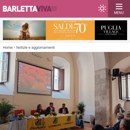
MENU
Home
Notizie e aggiornamenti