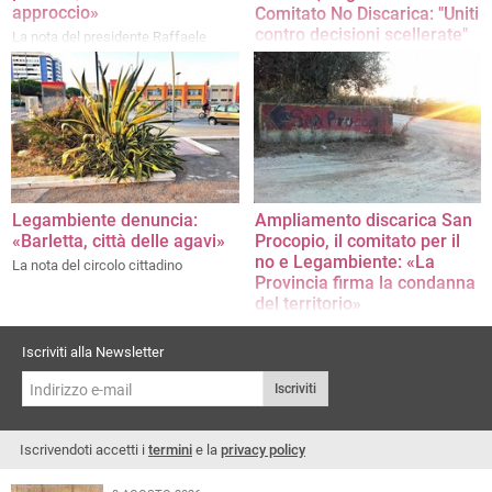
approccio»
Comitato No Discarica: "Uniti
contro decisioni scellerate"
La nota del presidente Raffaele
Corvasce
Il commento dell'associazionismo
ambientalista dopo il consiglio
comunale di martedì
Legambiente denuncia:
Ampliamento discarica San
«Barletta, città delle agavi»
Procopio, il comitato per il
no e Legambiente: «La
La nota del circolo cittadino
Provincia firma la condanna
del territorio»
"Uno schiaffo in faccia alla salute e
al buon senso"
Iscriviti alla Newsletter
Iscriviti
Iscrivendoti accetti i
termini
e la
privacy policy