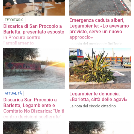
Emergenza caduta alberi,
TERRITORIO
Legambiente: «Lo avevamo
Discarica di San Procopio a
previsto, serve un nuovo
Barletta, presentato esposto
approccio»
in Procura contro
l'ampliamento
La nota del presidente Raffaele
Corvasce
La conferenza stampa di
Legambiente e Comitato No
Discarica a Palazzo di Città
Legambiente denuncia:
ATTUALITÀ
«Barletta, città delle agavi»
Discarica San Procopio a
Barletta, Legambiente e
La nota del circolo cittadino
Comitato No Discarica: "Uniti
contro decisioni scellerate"
Il commento dell'associazionismo
ambientalista dopo il consiglio