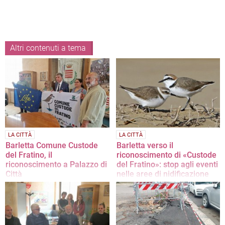
Altri contenuti a tema
LA CITTÀ
LA CITTÀ
Barletta Comune Custode
Barletta verso il
del Fratino, il
riconoscimento di «Custode
riconoscimento a Palazzo di
del Fratino»: stop agli eventi
Città
nelle aree di nidificazione
È la prima città ad essere introdotta
Pronta la sottoscrizione del
nel network promosso da
protocollo Life Alexandro
Legambiente