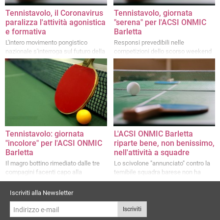
Tennistavolo, il Coronavirus
Tennistavolo, giornata
paralizza l'attività agonistica
"serena" per l'ACSI ONMIC
e formativa
Barletta
L'intero movimento pongistico
Responsi prevedibili nelle
nazionale s'interroga sul futuro della
competizioni dello scorso weekend
stagione agonistica FITET
Tennistavolo: giornata
L'ACSI ONMIC Barletta
"incolore" per l'ACSI ONMIC
riparte bene, non benissimo,
Barletta
nell'attività a squadre
Il magro bottino rimediato dalle tre
Lo scivolone "annunciato" contro la
compagini facenti capo alla
temibile squadra barese non ha
Polisportiva Dilettantistica ACSI
compromesso il quarto posto in
ONMIC Barletta
classifica dell'ACSI Barletta 1981
Iscriviti alla Newsletter
Iscriviti