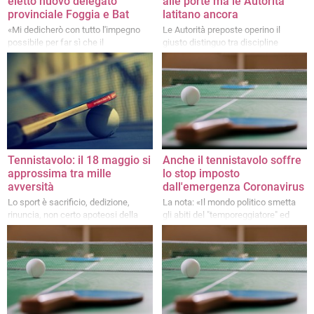
eletto nuovo delegato
alle porte ma le Autorità
provinciale Foggia e Bat
latitano ancora
«Mi dedicherò con tutto l'impegno
Le Autorità preposte operino il
possibile per far sì che il
giusto distinguo tra discipline
tennistavolo riprenda»
realmente ad alto rischio di contagio
e sports decisamente più sicuri
Tennistavolo: il 18 maggio si
Anche il tennistavolo soffre
approssima tra mille
lo stop imposto
avversità
dall'emergenza Coronavirus
Lo sport è sacrificio, dedizione,
La nota: «Il mondo politico smetta
rinuncia, non certo apoteosi della
gli abiti del "temporeggiatore" ed
burocrazia e dell'insensibilità
indossi subito quelli del
"soccorritore"»