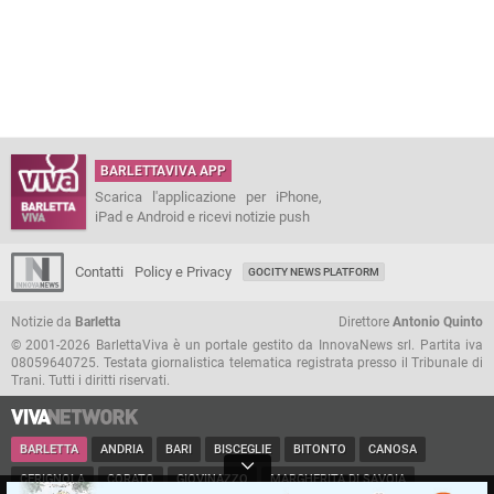
BARLETTAVIVA APP
Scarica l'applicazione per iPhone,
iPad e Android e ricevi notizie push
Contatti
Policy e Privacy
GOCITY NEWS PLATFORM
Notizie da
Barletta
Direttore
Antonio Quinto
© 2001-2026 BarlettaViva è un portale gestito da InnovaNews srl. Partita iva
08059640725. Testata giornalistica telematica registrata presso il Tribunale di
Trani. Tutti i diritti riservati.
BARLETTA
ANDRIA
BARI
BISCEGLIE
BITONTO
CANOSA
CERIGNOLA
CORATO
GIOVINAZZO
MARGHERITA DI SAVOIA