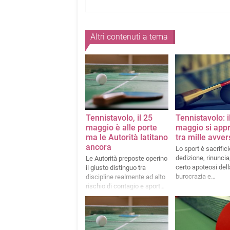
Altri contenuti a tema
Tennistavolo, il 25
Tennistavolo: i
maggio è alle porte
maggio si app
ma le Autorità latitano
tra mille avver
ancora
Lo sport è sacrifici
dedizione, rinuncia
Le Autorità preposte operino
certo apoteosi dell
il giusto distinguo tra
burocrazia e
discipline realmente ad alto
dell'insensibilità
rischio di contagio e sports
decisamente più sicuri