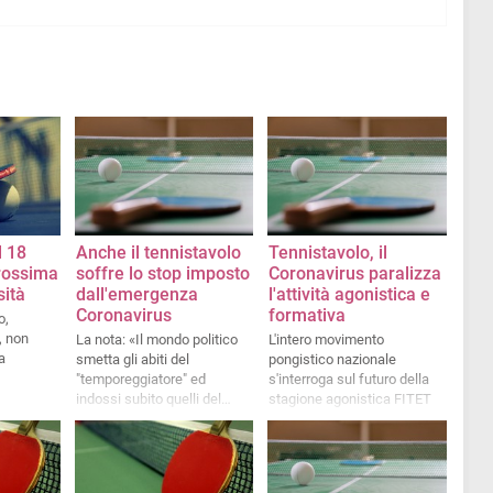
l 18
Anche il tennistavolo
Tennistavolo, il
rossima
soffre lo stop imposto
Coronavirus paralizza
sità
dall'emergenza
l'attività agonistica e
Coronavirus
formativa
o,
, non
La nota: «Il mondo politico
L'intero movimento
a
smetta gli abiti del
pongistico nazionale
"temporeggiatore" ed
s'interroga sul futuro della
indossi subito quelli del
stagione agonistica FITET
"soccorritore"»