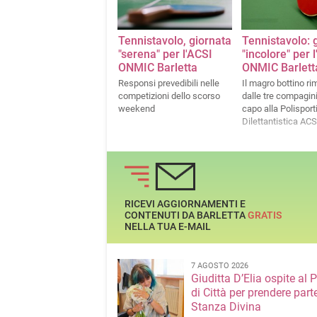
Tennistavolo, giornata
Tennistavolo: 
"serena" per l'ACSI
"incolore" per 
ONMIC Barletta
ONMIC Barlett
Responsi prevedibili nelle
Il magro bottino ri
competizioni dello scorso
dalle tre compagini
weekend
capo alla Polisport
Dilettantistica A
Barletta
RICEVI AGGIORNAMENTI E
CONTENUTI DA BARLETTA
GRATIS
NELLA TUA E-MAIL
7 AGOSTO 2026
Giuditta D’Elia ospite al 
di Città per prendere parte
Stanza Divina