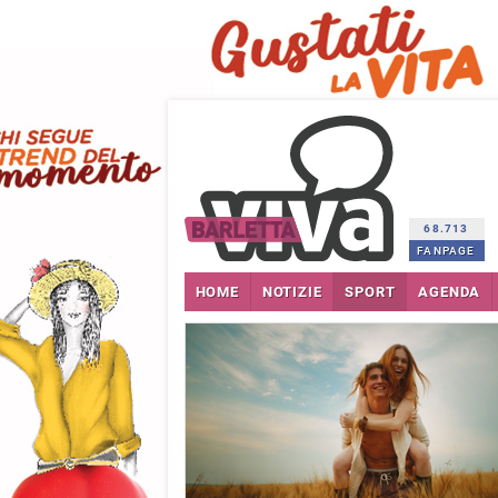
68.713
FANPAGE
HOME
NOTIZIE
SPORT
AGENDA