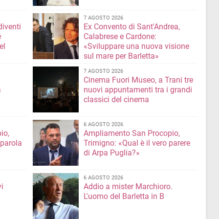
7 AGOSTO 2026
diventi
Ex Convento di Sant'Andrea,
e
Calabrese e Cardone:
el
«Sviluppare una nuova visione
sul mare per Barletta»
7 AGOSTO 2026
Cinema Fuori Museo, a Trani tre
a
nuovi appuntamenti tra i grandi
classici del cinema
6 AGOSTO 2026
io,
Ampliamento San Procopio,
 parola
Trimigno: «Qual è il vero parere
di Arpa Puglia?»
6 AGOSTO 2026
i
Addio a mister Marchioro.
L'uomo del Barletta in B