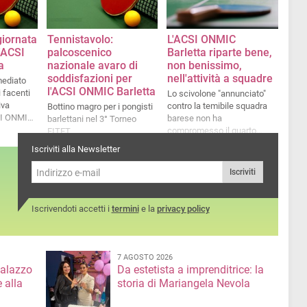
giornata
Tennistavolo:
L'ACSI ONMIC
l'ACSI
palcoscenico
Barletta riparte bene,
a
nazionale avaro di
non benissimo,
soddisfazioni per
nell'attività a squadre
mediato
l'ACSI ONMIC Barletta
 facenti
Lo scivolone "annunciato"
iva
contro la temibile squadra
Bottino magro per i pongisti
CSI ONMIC
barese non ha
barlettani nel 3° Torneo
compromesso il quarto
FITET
posto in classifica dell'ACSI
Iscriviti alla Newsletter
Barletta 1981
Iscriviti
Iscrivendoti accetti i
termini
e la
privacy policy
7 AGOSTO 2026
Palazzo
Da estetista a imprenditrice: la
 alla
storia di Mariangela Nevola