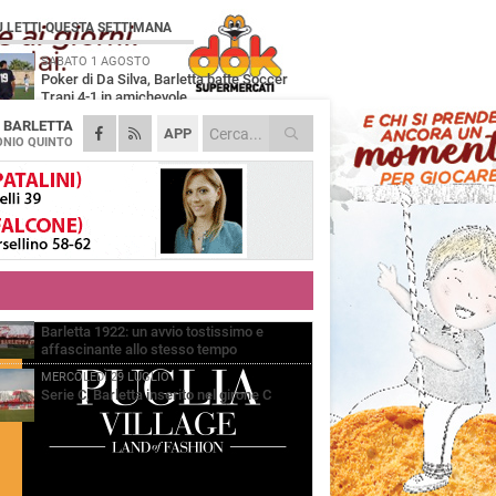
Ù LETTI QUESTA SETTIMANA
SABATO 1 AGOSTO
Poker di Da Silva, Barletta batte Soccer
Trani 4-1 in amichevole
A
BARLETTA
VENERDÌ 31 LUGLIO
APP
Serie C Sky Wifi: fissate date e orari delle
NIO QUINTO
prime otto giornate di campionato.
VENERDÌ 31 LUGLIO
Il calcio italiano piange l'immenso Franco
Baresi
GIOVEDÌ 6 AGOSTO
Addio a mister Marchioro. L'uomo del
Barletta in B
VENERDÌ 31 LUGLIO
Barletta 1922: un avvio tostissimo e
affascinante allo stesso tempo
MERCOLEDÌ 29 LUGLIO
Serie C, Barletta inserito nel girone C