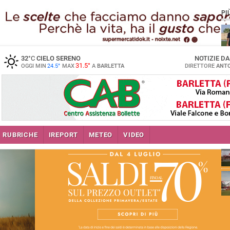
PI
32
°C
CIELO SERENO
NOTIZIE D
31.5°
OGGI MIN
24.5°
MAX
A
BARLETTA
DIRETTORE
ANTO
RUBRICHE
IREPORT
METEO
VIDEO