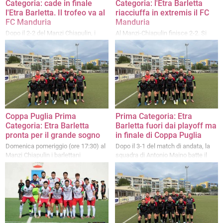
Categoria: cade in finale
Categoria: l'Etra Barletta
l'Etra Barletta. Il trofeo va al
riacciuffa in extremis il FC
FC Manduria
Manduria
Dopo il 2-2 del Manzi Chiapulin, i
Al Manzi-Chiapulin finisce 2-2. Si
fortissimi biancoverdi tarantini di
decide tutto domenica pomeriggio al
impongono 5-2 al Nino Dimitri
Nino Dimitri
Coppa Puglia Prima
Prima Categoria: Etra
Categoria: Etra Barletta
Barletta fuori dai playoff ma
pronta per il grande sogno
in finale di Coppa Puglia
Domenica pomeriggio (ore 17:30) al
Dopo il 3-1 del match di andata, la
Manzi Chiapulin i barlettani
squadra di Antonio Maino batte il
sfideranno la finale di andata con il
Triggiano anche al Manzi Chiapulin
fortissimo FC Manduria
con un rotondo 4-0