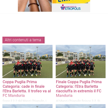
Altri contenuti a tema
Coppa Puglia Prima
Finale Coppa Puglia Prima
Categoria: cade in finale
Categoria: l'Etra Barletta
l'Etra Barletta. Il trofeo va al
riacciuffa in extremis il FC
FC Manduria
Manduria
Dopo il 2-2 del Manzi Chiapulin, i
Al Manzi-Chiapulin finisce 2-2. Si
fortissimi biancoverdi tarantini di
decide tutto domenica pomeriggio al