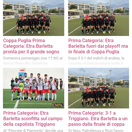
impongono 5-2 al Nino Dimitri
Nino Dimitri
Coppa Puglia Prima
Prima Categoria: Etra
Categoria: Etra Barletta
Barletta fuori dai playoff ma
pronta per il grande sogno
in finale di Coppa Puglia
Domenica pomeriggio (ore 17:30) al
Dopo il 3-1 del match di andata, la
Manzi Chiapulin i barlettani
squadra di Antonio Maino batte il
sfideranno la finale di andata con il
Triggiano anche al Manzi Chiapulin
fortissimo FC Manduria
con un rotondo 4-0
Prima Categoria: Etra
Prima Categoria: 3-1 a
Barletta sconfitta sul campo
Triggiano. Etra Barletta a un
della capolista Triggiano
passo dalla finale di coppa
Al "Principe di Piemonte" decide una
Di Niso, Palmitessa e Rizzi fanno