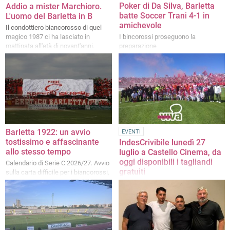
Poker di Da Silva, Barletta
Addio a mister Marchioro.
batte Soccer Trani 4-1 in
L'uomo del Barletta in B
amichevole
Il condottiero biancorosso di quel
magico 1987 ci ha lasciato in
I bincorossi proseguono la
mattinata all'età di novant'anni.
preparazione
Barletta 1922: un avvio
EVENTI
tostissimo e affascinante
IndesCrivibile lunedì 27
allo stesso tempo
luglio a Castello Cinema, da
oggi disponibili i tagliandi
Calendario di Serie C 2026/27. Avvio
gratuiti
sulla carta difficile per i biancorossi,
tra corsi e ricorsi storici, derby,
Possibile ritirarli presso il bookshop
gemellaggi e corazzate varie
del Castello fino a esaurimento posti