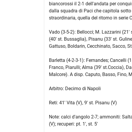
biancorossi il 2-1 dell'andata per conqui
dalla squadra di Paci che capitola sotto 
straordinaria, quella del ritorno in serie
Vado (3-5-2): Bellocci; M. Lazzarini (21' s
(40' st. Bussaglia), Pisanu (33' st. Gulinel
Gattuso, Boldarin, Cecchinato, Sacco, St
Barletta (4-2-3-1): Fernandes; Cancelli (1
Franco, Piarulli; Alma (39' st.Coccia), Da
Malcore). A disp. Caputo, Basso, Fino, M
Arbitro: Decimo di Napoli
Reti: 41' Vita (V), 9' st. Pisanu (V)
Note: calci d'angolo 2-7; ammoniti: Saltare
(V); recuperi: pt. 1', st. 5'