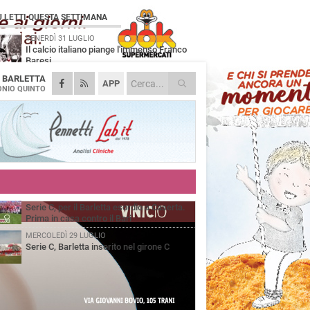
Ù LETTI QUESTA SETTIMANA
VENERDÌ 31 LUGLIO
Il calcio italiano piange l'immenso Franco
Baresi
A
BARLETTA
VENERDÌ 31 LUGLIO
APP
Serie C Sky Wifi: fissate date e orari delle
NIO QUINTO
prime otto giornate di campionato.
SABATO 1 AGOSTO
Poker di Da Silva, Barletta batte Soccer
Trani 4-1 in amichevole
VENERDÌ 31 LUGLIO
Barletta 1922: un avvio tostissimo e
affascinante allo stesso tempo
GIOVEDÌ 30 LUGLIO
Serie C, per il Barletta esordio a Caserta.
Prima in casa contro il Bari
MERCOLEDÌ 29 LUGLIO
Serie C, Barletta inserito nel girone C