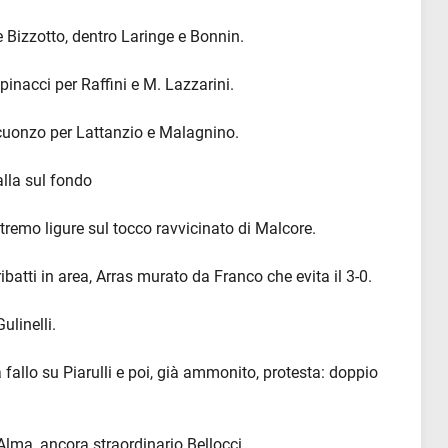
 e Bizzotto, dentro Laringe e Bonnin.
inacci per Raffini e M. Lazzarini.
icuonzo per Lattanzio e Malagnino.
alla sul fondo
stremo ligure sul tocco ravvicinato di Malcore.
 ribatti in area, Arras murato da Franco che evita il 3-0.
ulinelli.
fa fallo su Piarulli e poi, già ammonito, protesta: doppio
i Alma, ancora straordinario Bellocci.