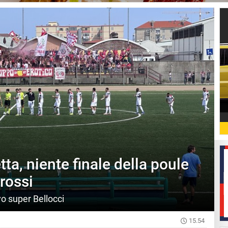
etta, niente finale della poule
rossi
ivo super Bellocci
15.54