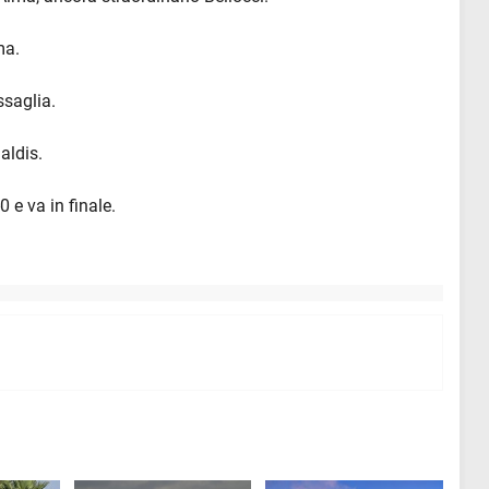
ma.
ssaglia.
aldis.
0 e va in finale.