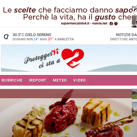
PI
30.5
°C
CIELO SERENO
NOTIZIE D
31°
DOMANI MIN
24°
MAX
A
BARLETTA
DIRETTORE
ANTO
RUBRICHE
IREPORT
METEO
VIDEO