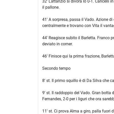
32' Lattanzio si divora lo 0-1. Cancelli 
il pallone.
41' A sorpresa, passa il Vado. Azione d
centralmente e trovano con Vita il vanta
44' Reagisce subito il Barletta. Franco p
deviato in corner.
46' Finisce qui la prima frazione, Barlet
​Secondo tempo
8' st. Il primo squillo è di Da Silva che 
9' st. Il raddoppio del Vado. Gran botta
Fernandes, 2-0 per i liguri che ora sarebb
11' st. Ci prova Alma a giro, palla fuori d