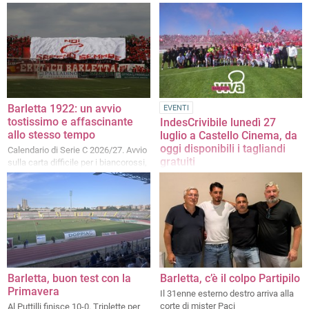
Barletta 1922: un avvio
EVENTI
tostissimo e affascinante
IndesCrivibile lunedì 27
allo stesso tempo
luglio a Castello Cinema, da
oggi disponibili i tagliandi
Calendario di Serie C 2026/27. Avvio
gratuiti
sulla carta difficile per i biancorossi,
tra corsi e ricorsi storici, derby,
Possibile ritirarli presso il bookshop
gemellaggi e corazzate varie
del Castello fino a esaurimento posti
Barletta, buon test con la
Barletta, c’è il colpo Partipilo
Primavera
Il 31enne esterno destro arriva alla
corte di mister Paci
Al Puttilli finisce 10-0. Triplette per