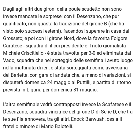
Dagli agli altri due gironi della poule scudetto non sono
invece mancate le sorprese: con il Desenzano, che pur
qualificato, non guasta la tradizione del girone B (che ha
visto solo successi esterni), facendosi superare in casa dal
Grosseto; e poi con il girone Nord, dove la favorita Folgore
Caratese - squadra di il cui presidente è il noto giornalista
Michele Criscitiello - è stata travolta per 3-0 ed eliminata dal
Vado, squadra che nel sorteggio delle semifinali avuto luogo
nella mattinata di ieri, è stata sorteggiata come avversaria
del Barletta, con gara di andata che, a meno di variazioni, si
disputerà domenica 24 maggio al Puttilli, e partita di ritorno
prevista in Liguria per domenica 31 maggio.
L'altra semifinale vedrà contrapposti invece la Scafatese e il
Desenzano, squadra vincitrice del girone D di Serie D, che tra
le sue fila annovera, tra gli altri, Enock Barwuah, ossia il
fratello minore di Mario Balotelli.