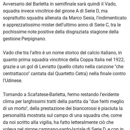
Avversario del Barletta in semifinale sarà quindi il Vado,
squadra invece vincitrice del girone A di Serie D, ma
soprattutto squadra allenata da Marco Sesia, l'indimenticato
e apprezzatissimo mister dell'ultimo anno di Serie C, tra le
pochissime note positive della disgraziata stagione della
gestione Perpignano.
Vado che tra l'altro è un nome storico del calcio italiano, in
quanto prima squadra vincitrice della Coppa Italia nel 1922,
grazie a un gol di Levratto (quello citato nella canzone "che
centrattacco" cantata dal Quartetto Cetra) nella finale contro
l'Udinese.
Tornando a Scafatese-Barletta, fermo restando l'evidente
clima per larghissimi tratti della partita da
"due feriti meglio
di un morto", della prestazione dei biancorossi è piaciuta la
personalità mostrata sul campo di una squadra che, come
da noi scritto alla vigilia, ha fatto letteralmente ciò che
voleva nel girone campano-sardo-laziale di Serie D, e con in