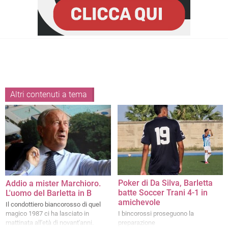
Altri contenuti a tema
Poker di Da Silva, Barletta
Addio a mister Marchioro.
batte Soccer Trani 4-1 in
L'uomo del Barletta in B
amichevole
Il condottiero biancorosso di quel
magico 1987 ci ha lasciato in
I bincorossi proseguono la
mattinata all'età di novant'anni.
preparazione