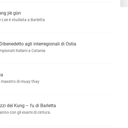
ang jiè gùn
 Lee è studiata a Barletta
Dibenedetto agli interregionali di Ostia
mpionati italiani a Catania
ia
Damico, maestro di muay thay
zi del Kung – fu di Barletta
anno con gli esami di cintura.