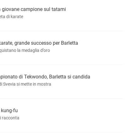
un giovane campione sul tatami
eta di karate
arate, grande successo per Barletta
nquistano la medaglia d’oro
pionato di Tekwondo, Barletta si candida
di Svevia si mette in mostra
l kung-fu
i racconta