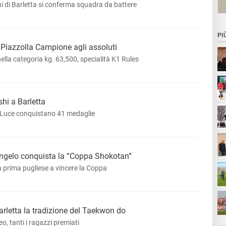
i di Barletta si conferma squadra da battere
PI
o Piazzolla Campione agli assoluti
nella categoria kg. 63,500, specialità K1 Rules
hi a Barletta
Co
no Luce conquistano 41 medaglie
ngelo conquista la “Coppa Shokotan”
la prima pugliese a vincere la Coppa
arletta la tradizione del Taekwon do
o, tanti i ragazzi premiati