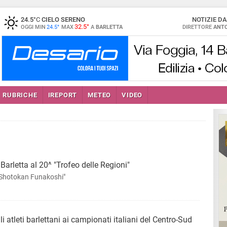
24.5
°C
CIELO SERENO
NOTIZIE D
32.5°
OGGI MIN
24.5°
MAX
A
BARLETTA
DIRETTORE
ANTO
RUBRICHE
IREPORT
METEO
VIDEO
Barletta al 20^ "Trofeo delle Regioni"
o "Shotokan Funakoshi"
i atleti barlettani ai campionati italiani del Centro-Sud