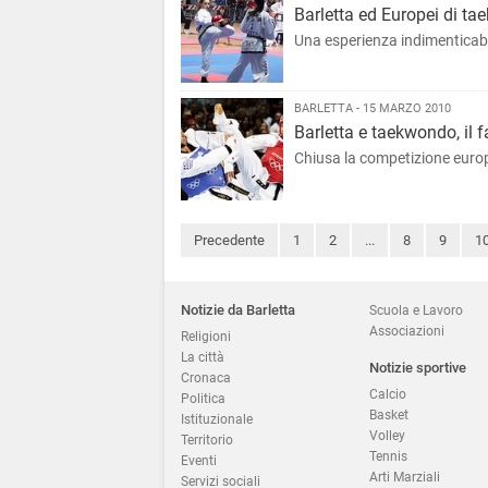
Barletta ed Europei di tae
Una esperienza indimenticabi
BARLETTA - 15 MARZO 2010
Barletta e taekwondo, il f
Chiusa la competizione europ
Precedente
1
2
...
8
9
1
Notizie da Barletta
Scuola e Lavoro
Associazioni
Religioni
La città
Notizie sportive
Cronaca
Calcio
Politica
Basket
Istituzionale
Volley
Territorio
Tennis
Eventi
Arti Marziali
Servizi sociali