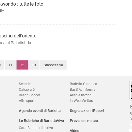
kwondo : tutte le foto
le
ascino dell'oriente
ea al Paladisfida
0
11
12
13
Successiva
Scacchi
Barletta Giuridica
Calcio a 5
Bar.S.A. informa
Beach Soccer
Auto e motori
Altri sport
In Web Veritas
I
Agenda eventi di Barletta
Segnalazioni iReport
R
B
Le Rubriche di BarlettaViva
Previsioni meteo
i
Cara Barletta ti scrivo
Video