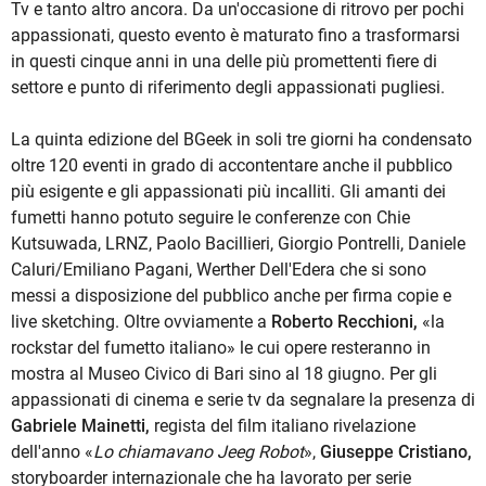
Tv e tanto altro ancora. Da un'occasione di ritrovo per pochi
appassionati, questo evento è maturato fino a trasformarsi
in questi cinque anni in una delle più promettenti fiere di
settore e punto di riferimento degli appassionati pugliesi.
La quinta edizione del BGeek in soli tre giorni ha condensato
oltre 120 eventi in grado di accontentare anche il pubblico
più esigente e gli appassionati più incalliti. Gli amanti dei
fumetti hanno potuto seguire le conferenze con Chie
Kutsuwada, LRNZ, Paolo Bacillieri, Giorgio Pontrelli, Daniele
Caluri/Emiliano Pagani, Werther Dell'Edera che si sono
messi a disposizione del pubblico anche per firma copie e
live sketching. Oltre ovviamente a
Roberto Recchioni,
«la
rockstar del fumetto italiano» le cui opere resteranno in
mostra al Museo Civico di Bari sino al 18 giugno. Per gli
appassionati di cinema e serie tv da segnalare la presenza di
Gabriele Mainetti,
regista del film italiano rivelazione
dell'anno «
Lo chiamavano Jeeg Robot
»,
Giuseppe Cristiano,
storyboarder internazionale che ha lavorato per serie