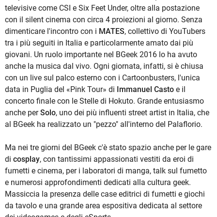
televisive come CSI e Six Feet Under, oltre alla postazione
con il silent cinema con circa 4 proiezioni al giorno. Senza
dimenticare l'incontro con i
MATES
, collettivo di YouTubers
tra i più seguiti in Italia e particolarmente amato dai più
giovani. Un ruolo importante nel BGeek 2016 lo ha avuto
anche la musica dal vivo. Ogni giornata, infatti, si è chiusa
con un live sul palco esterno con i Cartoonbusters, l'unica
data in Puglia del «Pink Tour» di
Immanuel Casto
e il
concerto finale con le Stelle di Hokuto. Grande entusiasmo
anche per
Solo
, uno dei più influenti street artist in Italia, che
al BGeek ha realizzato un "pezzo" all'interno del Palaflorio.
Ma nei tre giorni del BGeek c'è stato spazio anche per le gare
di
cosplay
, con tantissimi appassionati vestiti da eroi di
fumetti e cinema, per i laboratori di manga, talk sul fumetto
e numerosi approfondimenti dedicati alla cultura geek.
Massiccia la presenza delle case editrici di fumetti e giochi
da tavolo e una grande area espositiva dedicata al settore