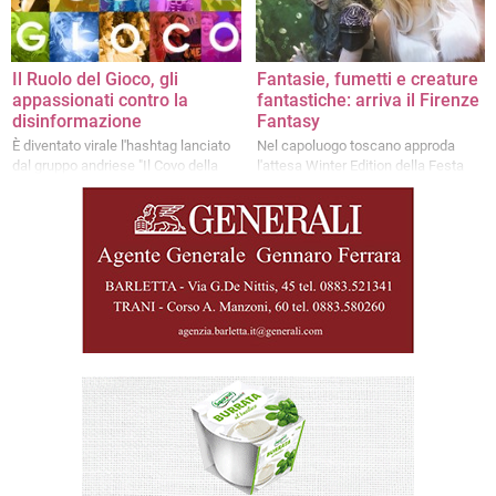
Il Ruolo del Gioco, gli
Fantasie, fumetti e creature
appassionati contro la
fantastiche: arriva il Firenze
disinformazione
Fantasy
È diventato virale l'hashtag lanciato
Nel capoluogo toscano approda
dal gruppo andriese "Il Covo della
l'attesa Winter Edition della Festa
Fenice"
dell’Unicorno