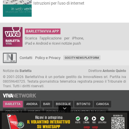
Istruzioni per l'uso di internet
BARLETTAVIVA APP
Scarica l'applicazione per iPhone,
iPad e Android e ricevi notizie push
Contatti
Policy e Privacy
GOCITY NEWS PLATFORM
Notizie da
Barletta
Direttore
Antonio Quinto
© 2001-2026 BarlettaViva è un portale gestito da InnovaNews srl. Partita iva
08059640725. Testata giornalistica telematica registrata presso il Tribunale di
Trani. Tutti i diritti riservati.
BARLETTA
ANDRIA
BARI
BISCEGLIE
BITONTO
CANOSA
CERIGNOLA
CORATO
GIOVINAZZO
MARGHERITA DI SAVOIA
MINERVINO
MODUGNO
MOLFETTA
PUGLIA
RUVO
SAN FERDINANDO
SPINAZZOLA
TERLIZZI
TRANI
TRINITAPOLI