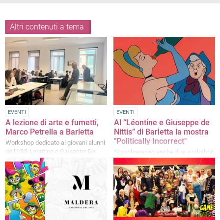
Altri contenuti a tema
EVENTI
EVENTI
A lezione di arte e fumetti,
Al “Léontine e Giuseppe de
Marco Petrella a Barletta
Nittis” di Barletta la mostra
"Politically Incorrect"
Workshop dedicato ai giovani alunni
dell'IISS Léontine e Giuseppe De
Si svolgeranno anche due workshop
Nittis: «Coltivate il vostro talento»
a cura di Marco Petrella e Romeo
Gallo