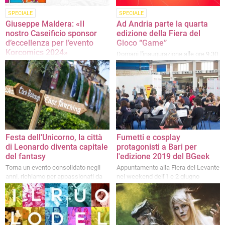
SPECIALE
SPECIALE
Giuseppe Maldera: «Il
Ad Andria parte la quarta
nostro Caseificio sponsor
edizione della Fiera del
d’eccellenza per l’evento
Gioco “Game”
Korcomics 2024»
Domani l'inaugurazione alle ore 9.30
presso il centro commerciale
Un modo per consolidare il legame
Mongolfiera
col territorio attraverso l'attesa
manifestazione dedicata al gioco e
al fumetto che si svolgerà a Corato
Festa dell'Unicorno, la città
Fumetti e cosplay
di Leonardo diventa capitale
protagonisti a Bari per
del fantasy
l'edizione 2019 del BGeek
Torna un evento consolidato negli
Appuntamento alla Fiera del Levante
anni, richiamo per appassionati da
nel weekend dell'1 e 2 giugno
tutt'Italia