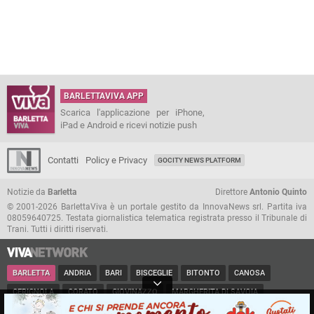
BARLETTAVIVA APP
Scarica l'applicazione per iPhone,
iPad e Android e ricevi notizie push
Contatti
Policy e Privacy
GOCITY NEWS PLATFORM
Notizie da
Barletta
Direttore
Antonio Quinto
© 2001-2026 BarlettaViva è un portale gestito da InnovaNews srl. Partita iva
08059640725. Testata giornalistica telematica registrata presso il Tribunale di
Trani. Tutti i diritti riservati.
BARLETTA
ANDRIA
BARI
BISCEGLIE
BITONTO
CANOSA
CERIGNOLA
CORATO
GIOVINAZZO
MARGHERITA DI SAVOIA
MINERVINO
MODUGNO
MOLFETTA
PUGLIA
RUVO