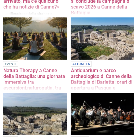
arrivato, ma c’è qualcuno
si conclude la campagna di
che ha notizie di Canne?»
scavo 2026 a Canne della
Battaglia
La riflessione dello storico e
archivista, Michele Grimaldi
Oggi, alle ore 18:30, l’équipe di
ricerca darà comunicazione
pubblica e aperta dei risultati dello
scavo
EVENTI
ATTUALITÀ
Natura Therapy a Canne
Antiquarium e parco
della Battaglia: una giornata
archeologico di Canne della
immersiva tra
Battaglia di Barletta: orari di
escursioni,naturopatia, tra
apertura a Pasqua e
yoga, Tai Chi,relax e pizzica
Pasquetta
Appunatmento fissato per domani
Tutte le informazioni utili