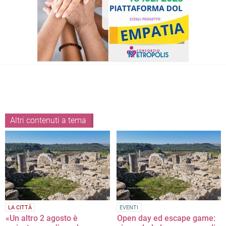
Altri contenuti a tema
LA CITTÀ
EVENTI
«Un altro 2 agosto è
Open day ed escape game: