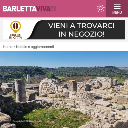
MENU
Home
Notizie e aggiornamenti