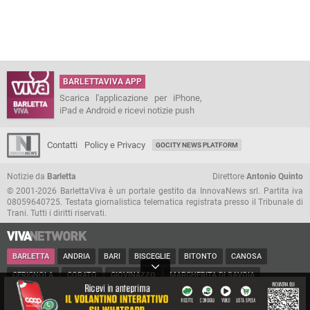
BARLETTAVIVA APP
Scarica l'applicazione per iPhone,
iPad e Android e ricevi notizie push
Contatti
Policy e Privacy
GOCITY NEWS PLATFORM
Notizie da
Barletta
Direttore
Antonio Quinto
© 2001-2026 BarlettaViva è un portale gestito da InnovaNews srl. Partita iva
08059640725. Testata giornalistica telematica registrata presso il Tribunale di
Trani. Tutti i diritti riservati.
BARLETTA
ANDRIA
BARI
BISCEGLIE
BITONTO
CANOSA
CERIGNOLA
CORATO
GIOVINAZZO
MARGHERITA DI SAVOIA
MINERVINO
MODUGNO
MOLFETTA
PUGLIA
RUVO