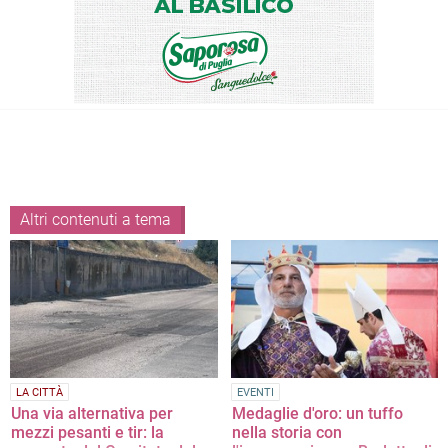
Altri contenuti a tema
LA CITTÀ
EVENTI
Una via alternativa per
Medaglie d'oro: un tuffo
mezzi pesanti e tir: la
nella storia con