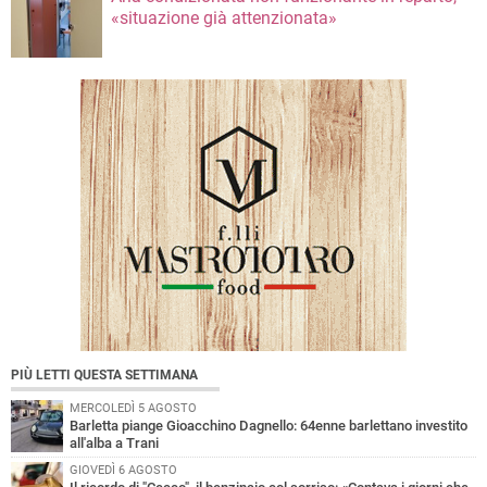
«situazione già attenzionata»
PIÙ LETTI QUESTA SETTIMANA
MERCOLEDÌ 5 AGOSTO
Barletta piange Gioacchino Dagnello: 64enne barlettano investito
all'alba a Trani
GIOVEDÌ 6 AGOSTO