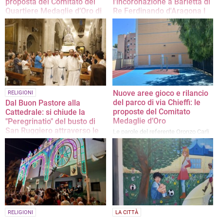
proposta del Comitato del
l'incoronazione a Barletta di
Quartiere Medaglie d’Oro di
Re Ferdinando d'Aragona I
Barletta
L'evento, risalente al 4 febbraio
1459, è stato rievocato in VIa Vitrani
«Si chiede un intervento
con un corteo storico
dell'Amministrazione comunale per
la messa in sicurezza di Via Scuro»
Nuove aree gioco e rilancio
RELIGIONI
del parco di via Chieffi: le
Dal Buon Pastore alla
proposte del Comitato
Cattedrale: si chiude la
Medaglie d’Oro
"Peregrinatio" del busto di
San Ruggiero attraverso le
Le parole del referente Oronzo Carli
chiese barlettane
Domani sera la statua sosterà in
Piazza 13 Febbraio 1503 in attesa
della sacra icona di Maria SS dello
Sterpeto
RELIGIONI
LA CITTÀ