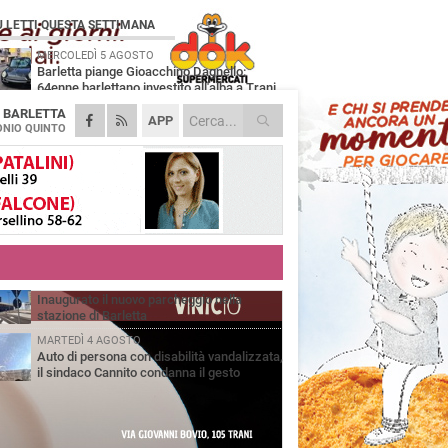
Ù LETTI QUESTA SETTIMANA
MERCOLEDÌ 5 AGOSTO
Barletta piange Gioacchino Dagnello:
64enne barlettano investito all'alba a Trani
A
BARLETTA
GIOVEDÌ 6 AGOSTO
APP
Il ricordo di "Cecco", il benzinaio col
NIO QUINTO
sorriso: «Contava i giorni che lo
paravano dalla pensione»
MERCOLEDÌ 5 AGOSTO
Jova Summer Party, giovedì mattina
sopralluogo nell'area dell'evento
DOMENICA 2 AGOSTO
Beni confiscati alla mafia. Nasce il servizio
di Co-housing
VENERDÌ 31 LUGLIO
Inaugurato il nuovo parcheggio nella
stazione di Barletta
MARTEDÌ 4 AGOSTO
Auto di persona con disabilità vandalizzata,
il sindaco Cannito condanna il gesto