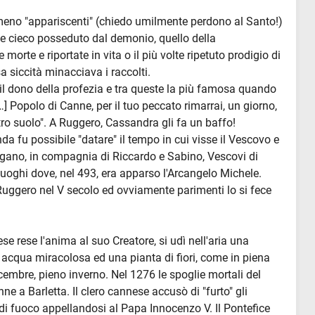
 meno "appariscenti" (chiedo umilmente perdono al Santo!)
e cieco posseduto dal demonio, quello della
morte e riportate in vita o il più volte ripetuto prodigio di
a siccità minacciava i raccolti.
l dono della profezia e tra queste la più famosa quando
] Popolo di Canne, per il tuo peccato rimarrai, un giorno,
tro suolo". A Ruggero, Cassandra gli fa un baffo!
da fu possibile "datare" il tempo in cui visse il Vescovo e
rgano, in compagnia di Riccardo e Sabino, Vescovi di
luoghi dove, nel 493, era apparso l'Arcangelo Michele.
uggero nel V secolo ed ovviamente parimenti lo si fece
se rese l'anima al suo Creatore, si udì nell'aria una
i acqua miracolosa ed una pianta di fiori, come in piena
cembre, pieno inverno. Nel 1276 le spoglie mortali del
e a Barletta. Il clero cannese accusò di "furto" gli
 di fuoco appellandosi al Papa Innocenzo V. Il Pontefice