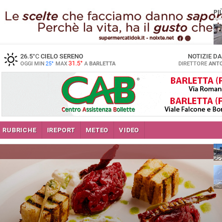
PI
26.5
°C
CIELO SERENO
NOTIZIE D
31.5°
OGGI MIN
25°
MAX
A
BARLETTA
DIRETTORE
ANTO
se
RUBRICHE
IREPORT
METEO
VIDEO