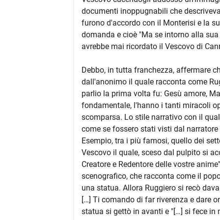
documenti inoppugnabili che descrivevan
furono d'accordo con il Monterisi e la s
domanda e cioè "Ma se intorno alla sua 
avrebbe mai ricordato il Vescovo di Can
Debbo, in tutta franchezza, affermare che
dall'anonimo il quale racconta come Rug
parlio la prima volta fu: Gesù amore, Ma
fondamentale, l'hanno i tanti miracoli o
scomparsa. Lo stile narrativo con il qua
come se fossero stati visti dal narratore
Esempio, tra i più famosi, quello dei sett
Vescovo il quale, sceso dal pulpito si acco
Creatore e Redentore delle vostre anime".
scenografico, che racconta come il popol
una statua. Allora Ruggiero si recò davan
[…] Ti comando di far riverenza e dare o
statua si gettò in avanti e "[…] si fece in