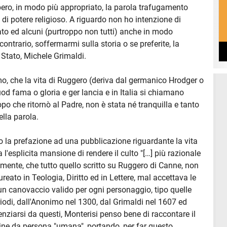
bero, in modo più appropriato, la parola trafugamento
 di potere religioso. A riguardo non ho intenzione di
ato ed alcuni (purtroppo non tutti) anche in modo
ntrario, soffermarmi sulla storia o se preferite, la
 Stato, Michele Grimaldi.
, che la vita di Ruggero (deriva dal germanico Hrodger o
od fama o gloria e ger lancia e in Italia si chiamano
o che ritornò al Padre, non è stata né tranquilla e tanto
lla parola.
o la prefazione ad una pubblicazione riguardante la vita
l'esplicita mansione di rendere il culto "[…] più razionale
mente, che tutto quello scritto su Ruggero di Canne, non
eato in Teologia, Diritto ed in Lettere, mal accettava le
 un canovaccio valido per ogni personaggio, tipo quelle
eriodi, dall'Anonimo nel 1300, dal Grimaldi nel 1607 ed
renziarsi da questi, Monterisi penso bene di raccontare il
e da persona "umana", portando, per far questo,