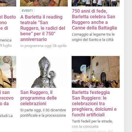
750 anni di fede,
EVENTI
Barletta celebra San
el Busto
A Barletta il reading
Ruggero anche a
ono
teatrale “San
Canne della Battaglia
e di
Ruggero, le radici del
bene” per il 750°
L'omaggio al legame tra le
anniversario
origini del Santo e la città
omenica
9 luglio
In programma oggi 28 aprile
i san
San Ruggero, il
Barletta festeggia
escovo
programma delle
San Ruggiero: le
o da
celebrazioni
celebrazioni tra
preghiera, dolciumi e
Si parte oggi, il 30 dicembre
fuochi artificiali
pontificale e la processione
studi La
Tanti fedeli per le strade,
con la consueta
processione in onore del