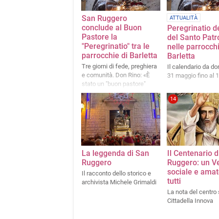
San Ruggero
ATTUALITÀ
conclude al Buon
Peregrinatio d
Pastore la
del Santo Patr
"Peregrinatio" tra le
nelle parrocchi
parrocchie di Barletta
Barletta
Tre giorni di fede, preghiera
Il calendario da d
e comunità. Don Rino: «È
31 maggio fino al 1
stato un "buon pastore"
come Gesù, per la sua
14
Canne»
La leggenda di San
Il Centenario d
Ruggero
Ruggero: un V
sociale e amat
Il racconto dello storico e
tutti
archivista Michele Grimaldi
La nota del centro 
Cittadella Innova