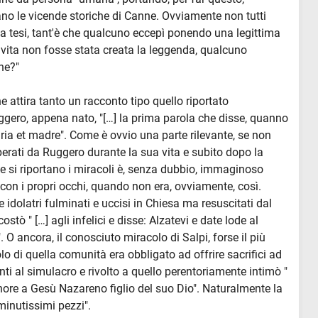
o le vicende storiche di Canne. Ovviamente non tutti
ua tesi, tant'è che qualcuno eccepì ponendo una legittima
vita non fosse stata creata la leggenda, qualcuno
ne?"
 attira tanto un racconto tipo quello riportato
gero, appena nato, "[…] la prima parola che disse, quanno
ria et madre". Come è ovvio una parte rilevante, se non
perati da Ruggero durante la sua vita e subito dopo la
le si riportano i miracoli è, senza dubbio, immaginoso
 con i propri occhi, quando non era, ovviamente, così.
e idolatri fulminati e uccisi in Chiesa ma resuscitati dal
stò " […] agli infelici e disse: Alzatevi e date lode al
 O ancora, il conosciuto miracolo di Salpi, forse il più
o di quella comunità era obbligato ad offrire sacrifici ad
ti al simulacro e rivolto a quello perentoriamente intimò "
nore a Gesù Nazareno figlio del suo Dio". Naturalmente la
 minutissimi pezzi".