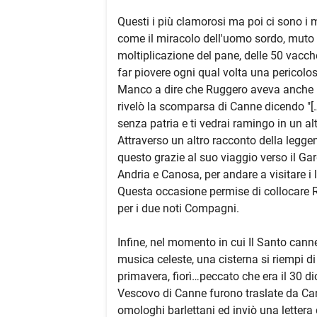
Questi i più clamorosi ma poi ci sono i
come il miracolo dell'uomo sordo, muto 
moltiplicazione del pane, delle 50 vacche 
far piovere ogni qual volta una pericolos
Manco a dire che Ruggero aveva anche i
rivelò la scomparsa di Canne dicendo "[…
senza patria e ti vedrai ramingo in un al
Attraverso un altro racconto della leggen
questo grazie al suo viaggio verso il Ga
Andria e Canosa, per andare a visitare i 
Questa occasione permise di collocare R
per i due noti Compagni.
Infine, nel momento in cui Il Santo canne
musica celeste, una cisterna si riempi d
primavera, fiorì…peccato che era il 30 di
Vescovo di Canne furono traslate da Cann
omologhi barlettani ed inviò una lettera