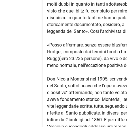
molti dubbi in quanto in tanti adottereb
visto che quel blitz fu compiuto per mire
disquisire in quanto tanti ne hanno parl
storicamente documentato, desidero, al co
leggenda del Santo». Così l'archivista di
«Posso affermare, senza essere blasfemo
Hrotger, composto dai termini hrod o hru
Rugg(i)ero 23.236 persone), da vivo e dop
meno normale, nell'eccezione positiva de
Don Nicola Monterisi nel 1905, scrivend
del Santo, sottolineava che l'opera aveva 
e positivo" affermando, non tanto velata
aveva fondamento storico. Monterisi, laur
vite leggendarie scritte, tutte, seguendo
riferite al Santo pubblicate, in diversi p
infine da Gianluigi nel 1860. E per diffe
Vescovo cucendogli addosso un'immagin