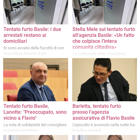
Tentato furto Basile: i due
Stella Mele sul tentato furto
arrestati restano ai
all'agenzia Basile: «Un fatto
domiciliari
che colpisce l’intera
comunità cittadina»
Si sono avvalsi della facoltà di non
rispondere davanti al gip
La solidarietà della consigliera
comunale Fratelli d'Italia e
Presidente 1^ Commissione Affari
Istituzionali, Annona, Legalità e
Sicurezza”
Tentato furto Basile,
Barletta, tentato furto
Lanotte: "Preoccupato, sono
presso l'agenzia
vicino a Flavio"
assicurativa di Flavio Basile
La nota di solidarietà del consigliere
L'episodio è avvenuto nella notte tra
regionale barlettano
lunedì e martedì