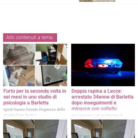
Altri contenuti a tema
Furto per la seconda volta in
Doppia rapina a Lecce:
sei mesi in uno studio di
arrestato 34enne di Barletta
psicologia a Barletta
dopo inseguimenti e
minacce con coltello
Ignoti hanno forzato l'ingresso dello
studio di via Boito 1
In concorso con un 46enne di
Latina, avrebbe messo a segno due
colpi in poche ore minacciando
vittime e agenti