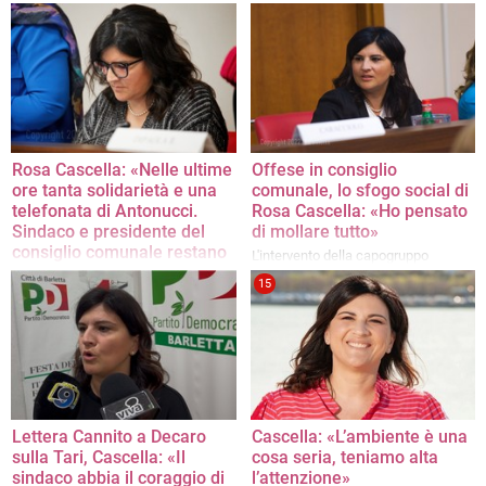
L'intervento della capogruppo del
dem Cosimo Bruno
Partito Democratico
Rosa Cascella: «Nelle ultime
Offese in consiglio
ore tanta solidarietà e una
comunale, lo sfogo social di
telefonata di Antonucci.
Rosa Cascella: «Ho pensato
Sindaco e presidente del
di mollare tutto»
consiglio comunale restano
L'intervento della capogruppo
in silenzio»
consiliare del Partito Democratico
15
Torna a parlare la capogruppo dem
Lettera Cannito a Decaro
Cascella: «L’ambiente è una
sulla Tari, Cascella: «Il
cosa seria, teniamo alta
sindaco abbia il coraggio di
l’attenzione»