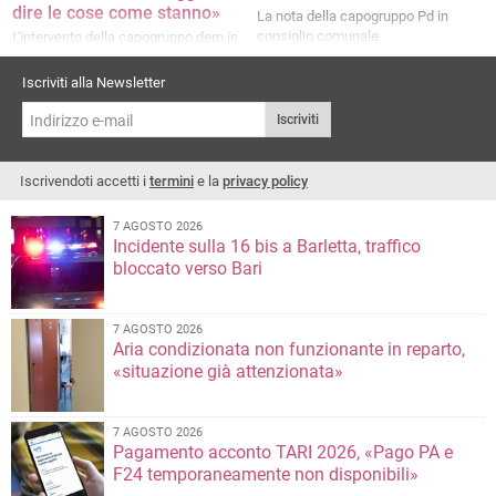
dire le cose come stanno»
La nota della capogruppo Pd in
consiglio comunale
L'intervento della capogruppo dem in
consiglio comunale
Iscriviti alla Newsletter
Iscriviti
Iscrivendoti accetti i
termini
e la
privacy policy
7 AGOSTO 2026
Incidente sulla 16 bis a Barletta, traffico
bloccato verso Bari
7 AGOSTO 2026
Aria condizionata non funzionante in reparto,
«situazione già attenzionata»
7 AGOSTO 2026
Pagamento acconto TARI 2026, «Pago PA e
F24 temporaneamente non disponibili»