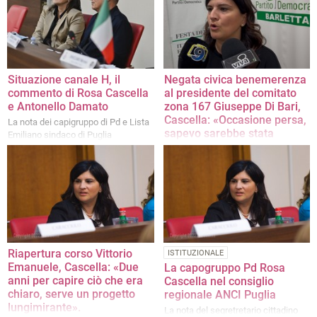
Situazione canale H, il
Negata civica benemerenza
commento di Rosa Cascella
al presidente del comitato
e Antonello Damato
zona 167 Giuseppe Di Bari,
Cascella: «Occasione persa,
La nota dei capigruppo di Pd e Lista
sapevo sarebbe stata
Emiliano sindaco di Puglia
bocciata»
La nota della capogruppo Pd in
consiglio comunale
Riapertura corso Vittorio
ISTITUZIONALE
Emanuele, Cascella: «Due
La capogruppo Pd Rosa
anni per capire ciò che era
Cascella nel consiglio
chiaro, serve un progetto
regionale ANCI Puglia
lungimirante».
La nota del segretretario cittadino