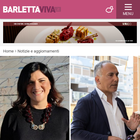
MENU
Home
Notizie e aggiornamenti