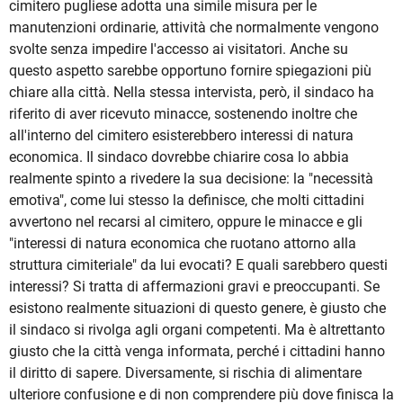
cimitero pugliese adotta una simile misura per le
manutenzioni ordinarie, attività che normalmente vengono
svolte senza impedire l'accesso ai visitatori. Anche su
questo aspetto sarebbe opportuno fornire spiegazioni più
chiare alla città. Nella stessa intervista, però, il sindaco ha
riferito di aver ricevuto minacce, sostenendo inoltre che
all'interno del cimitero esisterebbero interessi di natura
economica. Il sindaco dovrebbe chiarire cosa lo abbia
realmente spinto a rivedere la sua decisione: la "necessità
emotiva", come lui stesso la definisce, che molti cittadini
avvertono nel recarsi al cimitero, oppure le minacce e gli
"interessi di natura economica che ruotano attorno alla
struttura cimiteriale" da lui evocati? E quali sarebbero questi
interessi? Si tratta di affermazioni gravi e preoccupanti. Se
esistono realmente situazioni di questo genere, è giusto che
il sindaco si rivolga agli organi competenti. Ma è altrettanto
giusto che la città venga informata, perché i cittadini hanno
il diritto di sapere. Diversamente, si rischia di alimentare
ulteriore confusione e di non comprendere più dove finisca la