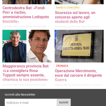
Centrodestra Bat: «Fondi
BANDI E CONCORSI
Pnrr a rischio,
Sicurezza sul lavoro, un
amministrazione Lodispoto
concorso aperto agli
bocciata»
studenti della Bat
La nota dei consiglieri provinciali
Potranno realizzare brevi spot sul
tema: il vincitore sarà proiettato nei
cinema della provincia
Maggioranza provincia Bat:
CRONACA
«La consigliera Rosa
Operazione Mercimonio,
Tupputi sempre assente,
esce dal carcere il dirigente
chiarisca la sua posizione»
Guerra
La nota dei consiglieri provinciali
Attenuata la misura anche a carico
di sua moglie
Iscriviti alla Newsletter
Iscriviti