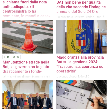
si chiama fuori dalla nota
BAT non bene per qualità
anti-Lodispoto: «Il
della vita secondo l'indagine
centrosinistra lo ha
annuale del Sole 24 Ore
nominato, lo mandi a casa»
La provincia Barletta-Andria-Trani è
Il sindaco di Barletta non ha firmato
risultata 86esima nella classifica
il documento dei primi cittadini
del giornale di Confindustria
contro il presidente della Provincia
Maggioranza alla provincia
TERRITORIO
Bat sulla gestione 2024:
Manutenzione strade nella
"Trasparenza, coerenza ed
Bat, «il governo ha tagliato
operatività"
drasticamente i fondi»
L’avanzo disponibile di €
Oltre 5 milioni di euro in meno per il
4.751.035,88: "Da considerarsi
periodo 2025–2028
assolutamente positivo e non certo
frutto di incapacità amministrativa"