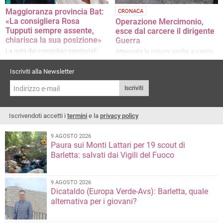
Maggioranza provincia Bat:
CRONACA
«La consigliera Rosa
Operazione Mercimonio,
Tupputi sempre assente,
esce dal carcere il dirigente
chiarisca la sua posizione»
Guerra
La nota dei consiglieri provinciali
Attenuata la misura anche a carico
di sua moglie
Iscriviti alla Newsletter
Iscriviti
Iscrivendoti accetti i
termini
e la
privacy policy
9 AGOSTO 2026
Paura sui Monti Lattari per 19 scout di
Barletta: salvati dai Vigili del Fuoco
9 AGOSTO 2026
Dicataldo (Europa Verde-Avs): Barletta, quale
alternativa per i giovani?