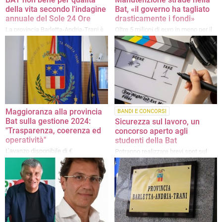
della vita secondo l'indagine
Bat, «il governo ha tagliato
annuale del Sole 24 Ore
drasticamente i fondi»
La provincia Barletta-Andria-Trani è
Oltre 5 milioni di euro in meno per il
risultata 86esima nella classifica
periodo 2025–2028
del giornale di Confindustria
Maggioranza alla provincia
BANDI E CONCORSI
Bat sulla gestione 2024:
Sicurezza sul lavoro, un
"Trasparenza, coerenza ed
concorso aperto agli
operatività"
studenti della Bat
L’avanzo disponibile di €
Potranno realizzare brevi spot sul
4.751.035,88: "Da considerarsi
tema: il vincitore sarà proiettato nei
assolutamente positivo e non certo
cinema della provincia
frutto di incapacità amministrativa"