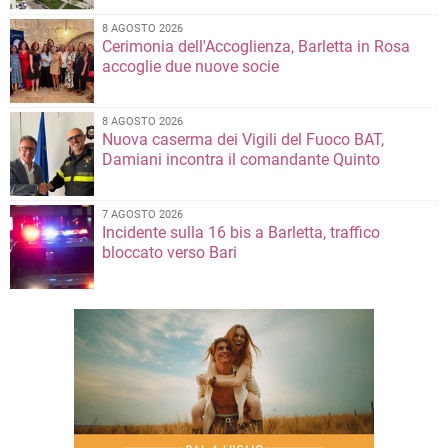
8 AGOSTO 2026
Cerimonia dell'Accoglienza, Barletta in Rosa
accoglie due nuove socie
8 AGOSTO 2026
Nuova caserma dei Vigili del Fuoco BAT,
Damiani incontra il comandante Quinto
7 AGOSTO 2026
Incidente sulla 16 bis a Barletta, traffico
bloccato verso Bari