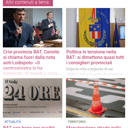
Altri contenuti a tema
Crisi provincia BAT, Cannito
Politica in tensione nella
si chiama fuori dalla nota
BAT: si dimettono quasi tutti
anti-Lodispoto: «Il
i consiglieri provinciali
centrosinistra lo ha
Dopo la nota congiunta di sei
nominato, lo mandi a casa»
sindaci, arriva la presa di posizione
dei consiglieri
Il sindaco di Barletta non ha firmato
il documento dei primi cittadini
contro il presidente della Provincia
ATTUALITÀ
TERRITORIO
BAT non bene per qualità
Manutenzione strade nella