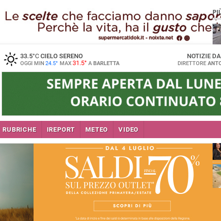
PI
33.5
°C
CIELO SERENO
NOTIZIE D
31.5°
OGGI MIN
24.5°
MAX
A
BARLETTA
DIRETTORE
ANTO
se
RUBRICHE
IREPORT
METEO
VIDEO