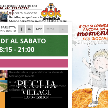
Ù LETTI QUESTA SETTIMANA
MERCOLEDÌ 5 AGOSTO
Barletta piange Gioacchino Dagnello:
64enne barlettano investito all'alba a Trani
A
BARLETTA
GIOVEDÌ 6 AGOSTO
APP
Il ricordo di "Cecco", il benzinaio col
NIO QUINTO
sorriso: «Contava i giorni che lo
paravano dalla pensione»
VENERDÌ 7 AGOSTO
Incidente sulla 16 bis a Barletta, traffico
bloccato verso Bari
MERCOLEDÌ 5 AGOSTO
Jova Summer Party, giovedì mattina
sopralluogo nell'area dell'evento
VENERDÌ 7 AGOSTO
Da estetista a imprenditrice: la storia di
Mariangela Nevola
GIOVEDÌ 6 AGOSTO
Jova Summer Party, nuovi campionamenti
nell'area dell'evento