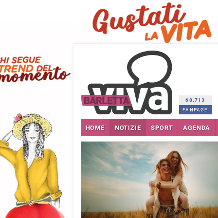
68.713
FANPAGE
HOME
NOTIZIE
SPORT
AGENDA