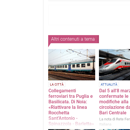
Altri contenuti a tema
LA CITTÀ
ATTUALITÀ
Collegamenti
Dal 5 all'8 mar
ferroviari tra Puglia e
confermate le
Basilicata. Di Noia:
modifiche alla
«Riattivare la linea
circolazione d
Rocchetta
Bari Centrale
Sant’Antonio -
La nota di Rete Fer
Spinazzola - Barletta»
Italiana