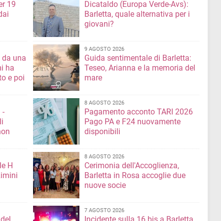
er 19
Dicataldo (Europa Verde-Avs):
dai
Barletta, quale alternativa per i
giovani?
9 AGOSTO 2026
a da una
Guida sentimentale di Barletta:
mi ha
Teseo, Arianna e la memoria del
mare
8 AGOSTO 2026
 -
Pagamento acconto TARI 2026
li
Pago PA e F24 nuovamente
non
disponibili
8 AGOSTO 2026
le H
Cerimonia dell'Accoglienza,
imini
Barletta in Rosa accoglie due
nuove socie
7 AGOSTO 2026
 del
Incidente sulla 16 bis a Barletta,