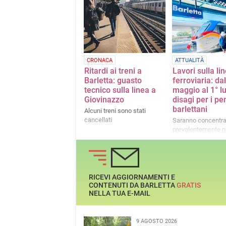
La nota del consigliere
comunale di Spinazzola e
consigliere provinciale BAT
CRONACA
ATTUALITÀ
Ritardi ai treni a
Lavori sulla li
Barletta: guasto
ferroviaria: da
tecnico sulla linea a
maggio al 1° lu
Giovinazzo
disagi per i pe
barlettani
Alcuni treni sono stati
cancellati
Saranno concentra
prevalentemente n
weekend e nella f
oraria 8.30-12.00
RICEVI AGGIORNAMENTI E
CONTENUTI DA BARLETTA
GRATIS
NELLA TUA E-MAIL
9 AGOSTO 2026