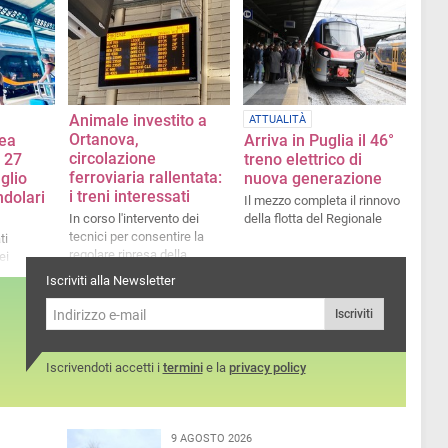
alta velocità
Animale investito a
ATTUALITÀ
Ortanova,
nea
Arriva in Puglia il 46°
circolazione
l 27
treno elettrico di
ferroviaria rallentata:
glio
nuova generazione
i treni interessati
ndolari
Il mezzo completa il rinnovo
In corso l'intervento dei
della flotta del Regionale
tecnici per consentire la
ti
regolare ripresa della
ei
circolazione
ascia
Iscriviti alla Newsletter
Iscriviti
Iscrivendoti accetti i
termini
e la
privacy policy
9 AGOSTO 2026