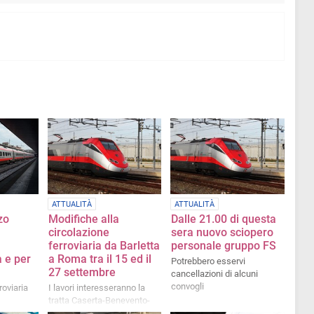
ATTUALITÀ
ATTUALITÀ
zo
Modifiche alla
Dalle 21.00 di questa
circolazione
sera nuovo sciopero
ferroviaria da Barletta
personale gruppo FS
a e per
a Roma tra il 15 ed il
Potrebbero esservi
27 settembre
cancellazioni di alcuni
convogli
roviaria
I lavori interesseranno la
tratta Caserta-Benevento-
Foggia per la nuova linea