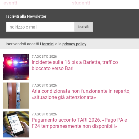
eventi
studenti
L'analisi di Barletta Ricettiva
Successo per il primo bike tour 2026
promosso da Bikerently coi ragazzi
Iscriviti alla Newsletter
dell’ITET Cassandro Fermi Nervi
Iscriviti
Iscrivendoti accetti i
termini
e la
privacy policy
7 AGOSTO 2026
Incidente sulla 16 bis a Barletta, traffico
bloccato verso Bari
7 AGOSTO 2026
Aria condizionata non funzionante in reparto,
«situazione già attenzionata»
7 AGOSTO 2026
Pagamento acconto TARI 2026, «Pago PA e
F24 temporaneamente non disponibili»