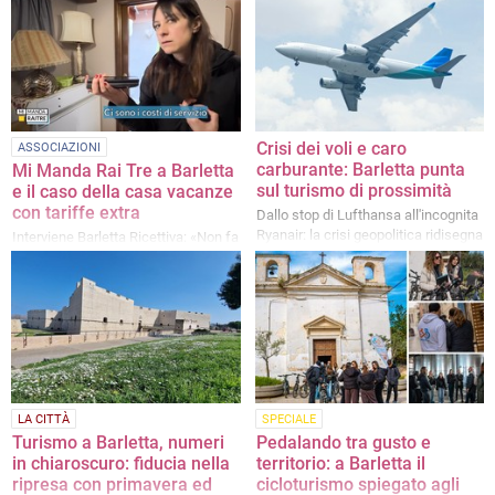
Biblioteca Ex Cantina Sperimentale -
Il progetto punta a costruire una
Palazzina Reichlin di Barletta
destinazione turistica connessa,
sostenibile e competitiva
Crisi dei voli e caro
ASSOCIAZIONI
carburante: Barletta punta
Mi Manda Rai Tre a Barletta
sul turismo di prossimità
e il caso della casa vacanze
con tariffe extra
Dallo stop di Lufthansa all'incognita
Ryanair: la crisi geopolitica ridisegna
Interviene Barletta Ricettiva: «Non fa
i flussi turistici, ma gli operatori
parte della nostra associazione.
restano positivi
Disponibili a offrire un soggiorno in
città alla turista coinvolta»
LA CITTÀ
SPECIALE
Turismo a Barletta, numeri
Pedalando tra gusto e
in chiaroscuro: fiducia nella
territorio: a Barletta il
ripresa con primavera ed
cicloturismo spiegato agli