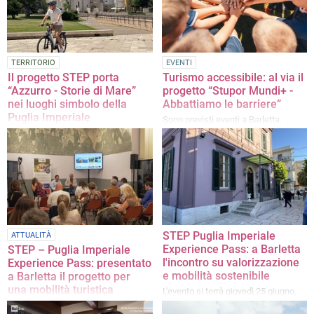
TERRITORIO
EVENTI
Il progetto STEP porta
Turismo accessibile: al via il
“Azzurro - Storie di Mare”
progetto “Stupor Mundi+ -
nei luoghi simbolo della
Abbattiamo le barriere”
Puglia Imperiale
Sono previsti eventi a Barletta,
Canosa e Spinazzola
Beppe Convertini e le troupe Rai nei
Comuni del progetto per raccontare
paesaggi, cultura, identità e
patrimonio turistico del territorio
STEP Puglia Imperiale
ATTUALITÀ
Experience Pass: a Barletta
STEP – Puglia Imperiale
l'incontro su valorizzazione
Experience Pass: presentato
e mobilità sostenibile
a Barletta il progetto per
una mobilità turistica
L'evento si terrà giovedì 25 giugno,
integrata
dalle ore 10 alle ore 13, presso la