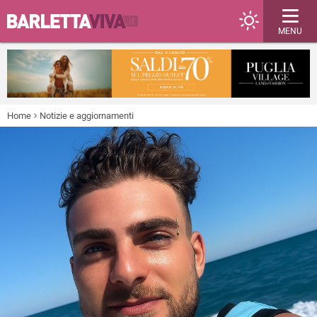
MENU
Home
Notizie e aggiornamenti