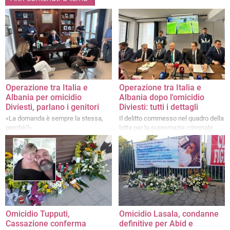
Operazione tra Italia e
Operazione tra Italia e
Albania per omicidio
Albania dopo l'omicidio
Diviesti, parlano i genitori
Diviesti: tutti i dettagli
«La domanda è sempre la stessa,
Il delitto commesso nel quadro della
perchè?»
lotta per la supremazia criminale
nella città di Barletta
Omicidio Tupputi,
Omicidio Lasala, condanne
Cassazione conferma
definitive per Abid e