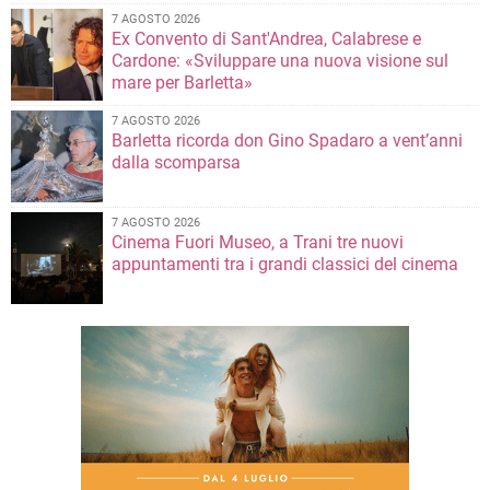
7 AGOSTO 2026
Ex Convento di Sant'Andrea, Calabrese e
Cardone: «Sviluppare una nuova visione sul
mare per Barletta»
7 AGOSTO 2026
Barletta ricorda don Gino Spadaro a vent’anni
dalla scomparsa
7 AGOSTO 2026
Cinema Fuori Museo, a Trani tre nuovi
appuntamenti tra i grandi classici del cinema