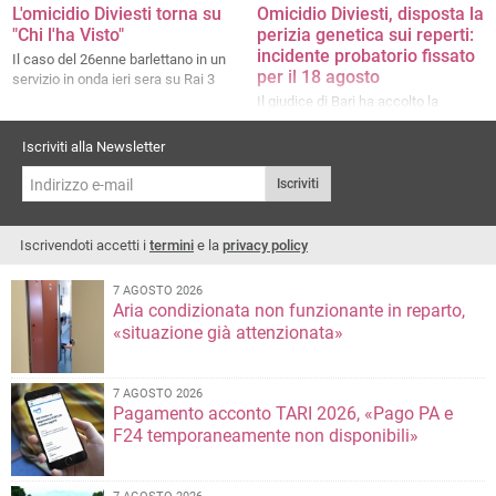
L'omicidio Diviesti torna su
Omicidio Diviesti, disposta la
"Chi l'ha Visto"
perizia genetica sui reperti:
incidente probatorio fissato
Il caso del 26enne barlettano in un
per il 18 agosto
servizio in onda ieri sera su Rai 3
Il giudice di Bari ha accolto la
richiesta della Procura: saranno
analizzati bicchieri, bossoli, tracce
Iscriviti alla Newsletter
biologiche e pilifere trovate tra
Minervino, Canosa e Barletta
Iscriviti
Iscrivendoti accetti i
termini
e la
privacy policy
7 AGOSTO 2026
Aria condizionata non funzionante in reparto,
«situazione già attenzionata»
7 AGOSTO 2026
Pagamento acconto TARI 2026, «Pago PA e
F24 temporaneamente non disponibili»