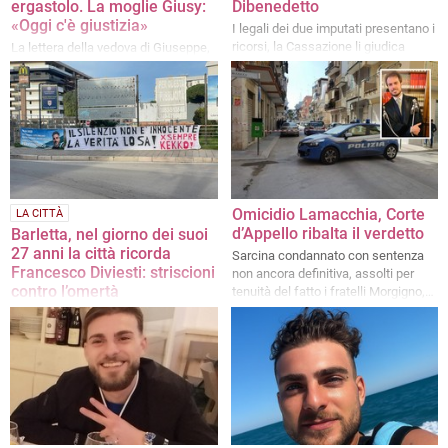
ergastolo. La moglie Giusy:
Dibenedetto
«Oggi c'è giustizia»
I legali dei due imputati presentano i
ricorsi, la Cassazione li giudica
La lettera della vedova di Giuseppe,
inammissibili
ucciso nel suo bar di Barletta
quattro anni fa
Omicidio Lamacchia, Corte
LA CITTÀ
d’Appello ribalta il verdetto
Barletta, nel giorno dei suoi
27 anni la città ricorda
Sarcina condannato con sentenza
Francesco Diviesti: striscioni
non ancora definitiva, assolti per
contro l’omertà
tenuità del fatto i fratelli Morgigno,
difesi dall’avv. Mansi
Nel compleanno che non potrà più
festeggiare, amici e familiari
rilanciano l’appello alla verità