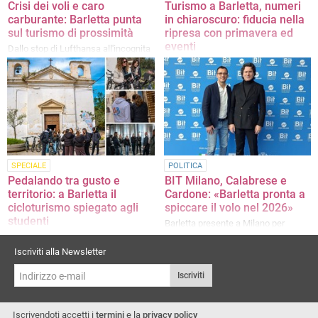
Crisi dei voli e caro
Turismo a Barletta, numeri
carburante: Barletta punta
in chiaroscuro: fiducia nella
sul turismo di prossimità
ripresa con primavera ed
eventi
Dallo stop di Lufthansa all'incognita
Ryanair: la crisi geopolitica ridisegna
L'analisi di Barletta Ricettiva
i flussi turistici, ma gli operatori
restano positivi
SPECIALE
POLITICA
Pedalando tra gusto e
BIT Milano, Calabrese e
territorio: a Barletta il
Cardone: «Barletta pronta a
cicloturismo spiegato agli
spiccare il volo nel 2026»
studenti
Barletta presente a Milano per
l'edizione 2026 della Borsa
Successo per il primo bike tour 2026
Internazionale del Turismo
promosso da Bikerently coi ragazzi
Iscriviti alla Newsletter
dell’ITET Cassandro Fermi Nervi
Iscriviti
Iscrivendoti accetti i
termini
e la
privacy policy