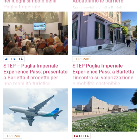
nei luoghi simbolo della
Abbattiamo le barriere”
Puglia Imperiale
Sono previsti eventi a Barletta,
Canosa e Spinazzola
Beppe Convertini e le troupe Rai nei
Comuni del progetto per raccontare
paesaggi, cultura, identità e
patrimonio turistico del territorio
ATTUALITÀ
TURISMO
STEP – Puglia Imperiale
STEP Puglia Imperiale
Experience Pass: presentato
Experience Pass: a Barletta
a Barletta il progetto per
l'incontro su valorizzazione
una mobilità turistica
e mobilità sostenibile
integrata
L'evento si terrà giovedì 25 giugno,
dalle ore 10 alle ore 13, presso la
Il progetto punta a costruire una
Biblioteca Ex Cantina Sperimentale -
destinazione turistica connessa,
Palazzina Reichlin di Barletta
sostenibile e competitiva
TURISMO
LA CITTÀ