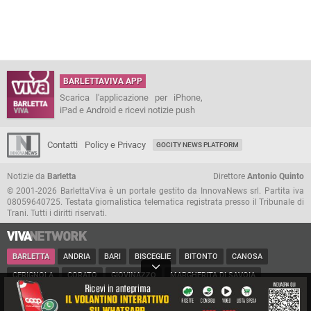
BARLETTAVIVA APP
Scarica l'applicazione per iPhone,
iPad e Android e ricevi notizie push
Contatti
Policy e Privacy
GOCITY NEWS PLATFORM
Notizie da
Barletta
Direttore
Antonio Quinto
© 2001-2026 BarlettaViva è un portale gestito da InnovaNews srl. Partita iva
08059640725. Testata giornalistica telematica registrata presso il Tribunale di
Trani. Tutti i diritti riservati.
BARLETTA
ANDRIA
BARI
BISCEGLIE
BITONTO
CANOSA
CERIGNOLA
CORATO
GIOVINAZZO
MARGHERITA DI SAVOIA
MINERVINO
MODUGNO
MOLFETTA
PUGLIA
RUVO