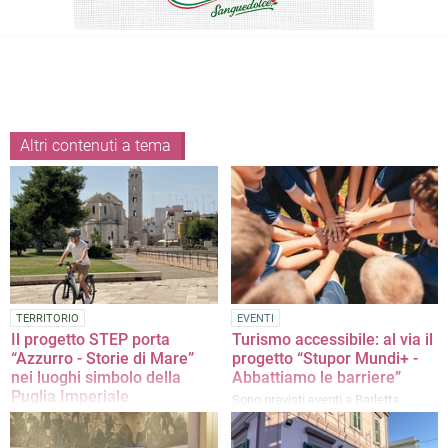
Altri contenuti a tema
TERRITORIO
EVENTI
Il progetto STEP porta
Turismo accessibile: al via il
“Azzurro - Storie di Mare”
progetto “Stupor Mundi+ -
nei luoghi simbolo della
Abbattiamo le barriere”
Puglia Imperiale
Sono previsti eventi a Barletta,
Canosa e Spinazzola
Beppe Convertini e le troupe Rai nei
Comuni del progetto per raccontare