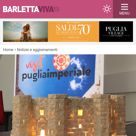
MENU
Home
Notizie e aggiornamenti