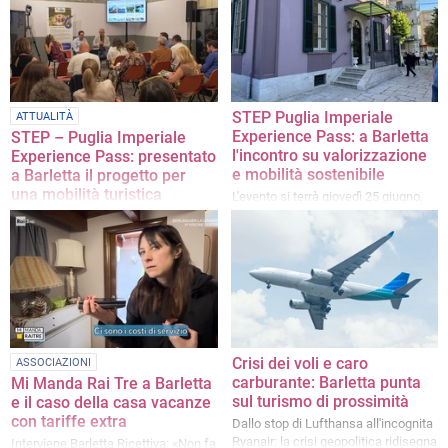
paesaggi, cultura, identità e
patrimonio turistico del territorio
STEP Puglia Imperiale
ATTUALITÀ
Experience Pass: a Barletta
STEP – Puglia Imperiale
l'incontro su valorizzazione
Experience Pass: presentato
e mobilità sostenibile
a Barletta il progetto per
una mobilità turistica
L'evento si terrà giovedì 25 giugno,
integrata
dalle ore 10 alle ore 13, presso la
Biblioteca Ex Cantina Sperimentale -
Il progetto punta a costruire una
Palazzina Reichlin di Barletta
destinazione turistica connessa,
sostenibile e competitiva
Crisi dei voli e caro
ASSOCIAZIONI
carburante: Barletta punta
Mi Manda Rai Tre a Barletta
sul turismo di prossimità
e il caso della casa vacanze
con tariffe extra
Dallo stop di Lufthansa all'incognita
Ryanair: la crisi geopolitica ridisegna
Interviene Barletta Ricettiva: «Non fa