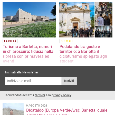
i flussi turistici, ma gli operatori
parte della nostra associazione.
restano positivi
Disponibili a offrire un soggiorno in
città alla turista coinvolta»
LA CITTÀ
SPECIALE
Turismo a Barletta, numeri
Pedalando tra gusto e
in chiaroscuro: fiducia nella
territorio: a Barletta il
ripresa con primavera ed
cicloturismo spiegato agli
eventi
studenti
L'analisi di Barletta Ricettiva
Successo per il primo bike tour 2026
promosso da Bikerently coi ragazzi
Iscriviti alla Newsletter
dell’ITET Cassandro Fermi Nervi
Iscriviti
Iscrivendoti accetti i
termini
e la
privacy policy
9 AGOSTO 2026
Dicataldo (Europa Verde-Avs): Barletta, quale