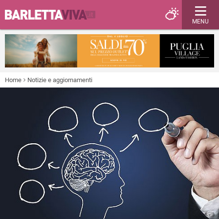
MENU
Home
Notizie e aggiornamenti