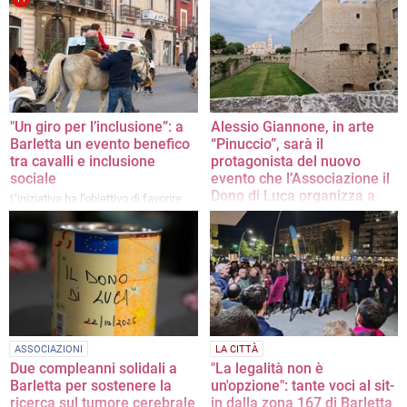
Aut, Croce Rossa e CIF
numerosi seminari e convegni su
temi di grande attualità e rilevanza
"Un giro per l’inclusione”: a
Alessio Giannone, in arte
Barletta un evento benefico
“Pinuccio”, sarà il
tra cavalli e inclusione
protagonista del nuovo
sociale
evento che l’Associazione il
Dono di Luca organizza a
L’iniziativa ha l’obiettivo di favorire
Barletta
l’interazione terapeutica
L’ attore, regista e inviato televisivo
italiano,sarà intervistato dal
giornalista Giuliano Foschini per
offrire uno spaccato del paese
ASSOCIAZIONI
LA CITTÀ
Due compleanni solidali a
"La legalità non è
Barletta per sostenere la
un'opzione": tante voci al sit-
ricerca sul tumore cerebrale
in dalla zona 167 di Barletta