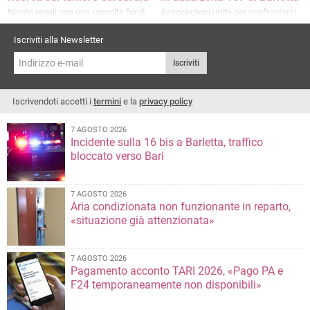
Niente regali, ma una raccolta fondi
Associazioni unite per confrontarsi
destinata all’associazione “Il dono
sulla sicurezza in città e non solo,
di Luca
dopo l'agguato a Giuseppe Di Bari
Iscriviti alla Newsletter
Iscriviti
Iscrivendoti accetti i
termini
e la
privacy policy
7 AGOSTO 2026
Incidente sulla 16 bis a Barletta, traffico
bloccato verso Bari
7 AGOSTO 2026
Aria condizionata non funzionante in reparto,
«situazione già attenzionata»
7 AGOSTO 2026
Pagamento acconto TARI 2026, «Pago PA e
F24 temporaneamente non disponibili»