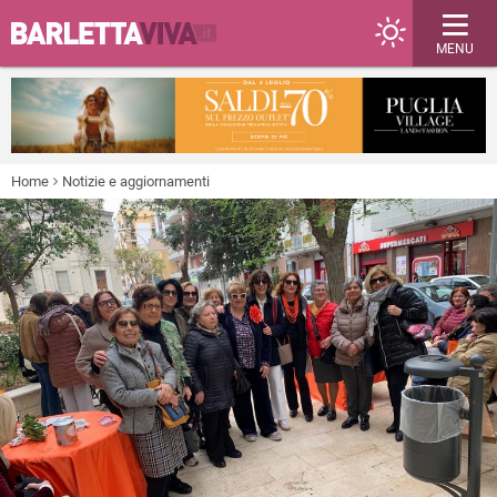
MENU
Home
Notizie e aggiornamenti