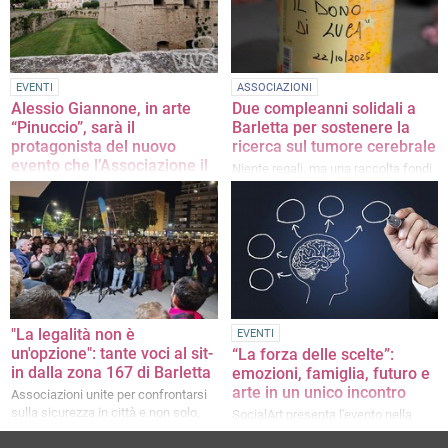
EVENTI
ASSOCIAZIONI
Alessio Giannone, in arte
Due compleanni solidali a
“Pinuccio”, sarà il
Barletta per sostenere la
protagonista del nuovo
ricerca sul tumore cerebrale
evento che l’Associazione il
Niente regali, ma una raccolta fondi
Dono di Luca organizza a
destinata all’associazione “Il dono
Barletta
di Luca
L’ attore, regista e inviato televisivo
italiano,sarà intervistato dal
giornalista Giuliano Foschini per
offrire uno spaccato del paese
"La legalità non è
EVENTI
un'opzione": tante voci al sit-
“La forza delle scelte”:
in dalla zona 167 di Barletta
emozioni, famiglia, futuro e
arte in un unico incontro
Associazioni unite per confrontarsi
sulla sicurezza in città e non solo,
SocialArt presenta l'evento nella
dopo l'agguato a Giuseppe Di Bari
Sala della Comunità "Sant'Antonio"