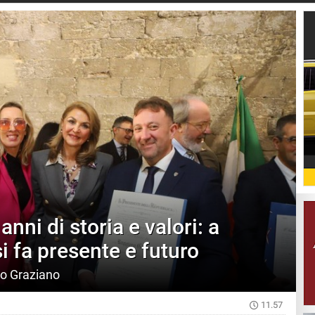
nni di storia e valori: a
i fa presente e futuro
ro Graziano
11.57