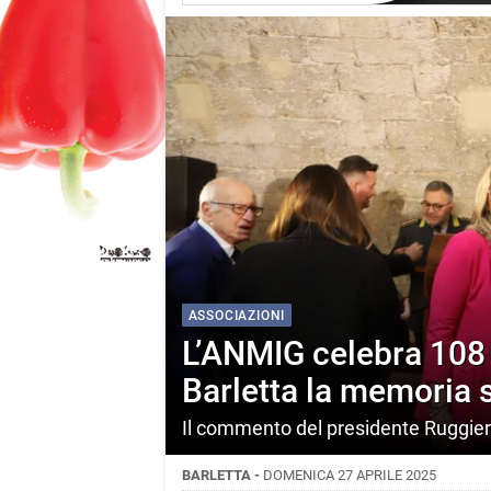
ASSOCIAZIONI
L’ANMIG celebra 108 a
Barletta la memoria s
Il commento del presidente Ruggie
BARLETTA -
DOMENICA 27 APRILE 2025