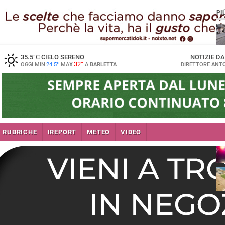
PI
35.5
°C
CIELO SERENO
NOTIZIE D
32°
OGGI MIN
24.5°
MAX
A
BARLETTA
DIRETTORE
ANTO
se
RUBRICHE
IREPORT
METEO
VIDEO