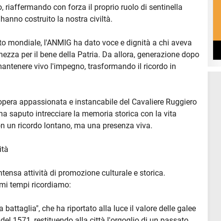
 riaffermando con forza il proprio ruolo di sentinella
hanno costruito la nostra civiltà.
tto mondiale, l'ANMIG ha dato voce e dignità a chi aveva
inezza per il bene della Patria. Da allora, generazione dopo
antenere vivo l'impegno, trasformando il ricordo in
l'opera appassionata e instancabile del Cavaliere Ruggiero
ha saputo intrecciare la memoria storica con la vita
non un ricordo lontano, ma una presenza viva.
ità
intensa attività di promozione culturale e storica.
timi tempi ricordiamo:
battaglia", che ha riportato alla luce il valore delle galee
a del 1571, restituendo alla città l'orgoglio di un passato