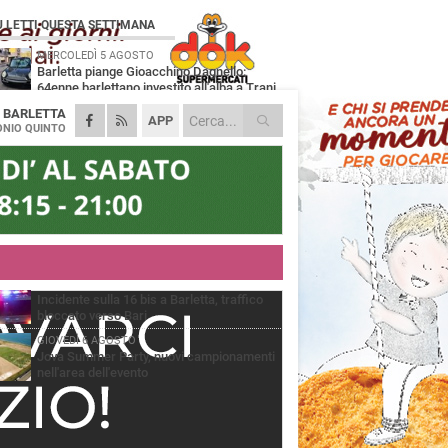
Ù LETTI QUESTA SETTIMANA
MERCOLEDÌ 5 AGOSTO
Barletta piange Gioacchino Dagnello:
64enne barlettano investito all'alba a Trani
A
BARLETTA
GIOVEDÌ 6 AGOSTO
APP
Il ricordo di "Cecco", il benzinaio col
NIO QUINTO
sorriso: «Contava i giorni che lo
paravano dalla pensione»
MERCOLEDÌ 5 AGOSTO
Jova Summer Party, giovedì mattina
sopralluogo nell'area dell'evento
DOMENICA 2 AGOSTO
Beni confiscati alla mafia. Nasce il servizio
di Co-housing
VENERDÌ 7 AGOSTO
Incidente sulla 16 bis a Barletta, traffico
bloccato verso Bari
GIOVEDÌ 6 AGOSTO
Jova Summer Party, nuovi campionamenti
nell'area dell'evento