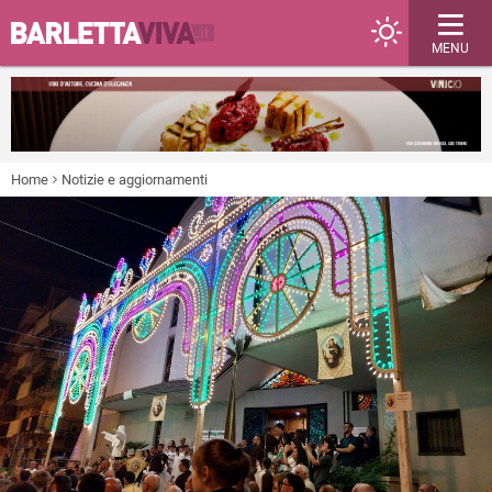
MENU
Home
Notizie e aggiornamenti