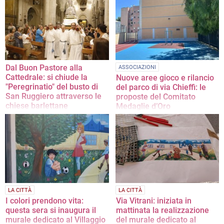
1459, è stato rievocato in VIa Vitrani
«Si chiede un intervento
con un corteo storico
dell'Amministrazione comunale per
la messa in sicurezza di Via Scuro»
Dal Buon Pastore alla
ASSOCIAZIONI
Cattedrale: si chiude la
Nuove aree gioco e rilancio
"Peregrinatio" del busto di
del parco di via Chieffi: le
San Ruggiero attraverso le
proposte del Comitato
chiese barlettane
Medaglie d’Oro
Domani sera la statua sosterà in
Le parole del referente Oronzo Carli
Piazza 13 Febbraio 1503 in attesa
della sacra icona di Maria SS dello
Sterpeto
LA CITTÀ
LA CITTÀ
I colori prendono vita:
Via Vitrani: iniziata in
questa sera si inaugura il
mattinata la realizzazione
murale dedicato al Villaggio
del murale dedicato al