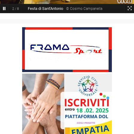
Festa di Sant'Antonio
© Cosimo Campanella
2
/
8