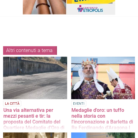
Altri contenuti a tema
LA CITTÀ
EVENTI
Una via alternativa per
Medaglie d'oro: un tuffo
mezzi pesanti e tir: la
nella storia con
proposta del Comitato del
l'incoronazione a Barletta di
Quartiere Medaglie d’Oro di
Re Ferdinando d'Aragona I
Barletta
L'evento, risalente al 4 febbraio