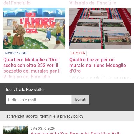
del Fanciullo
Villaggio del Fanciullo
L'opera è stata realizzata dagli
L'operà verrà realizzata dai ragazzi
studenti del Liceo Artistico De Nittis
della III AL del Liceo Artistico
"Léontine e GIuseppe De Nittis"
ASSOCIAZIONI
LA CITTÀ
Quartiere Medaglie d’Oro:
Quattro bozze per un
scelto con oltre 352 voti il
murale nel rione Medaglie
bozzetto del murales per il
d'Oro
Villaggio del Fanciullo
Iniziativa presentata ieri sera presso
il centro pastorale Massimiliano
La nota del comitato di quartiere
Kolbe di Via Vitrani
Iscriviti alla Newsletter
Iscriviti
Iscrivendoti accetti i
termini
e la
privacy policy
6 AGOSTO 2026
Ampliamento San Procopio, Collettivo Exit: