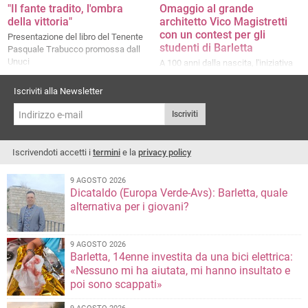
"Il fante tradito, l'ombra
Omaggio al grande
della vittoria"
architetto Vico Magistretti
con un contest per gli
Presentazione del libro del Tenente
studenti di Barletta
Pasquale Trabucco promossa dall
Unuci
A 100 anni dalla nascita, l'iniziativa
di Ordine Architetti Bat, ADI Puglia e
Basilicata e Euroluce
Iscriviti alla Newsletter
Iscriviti
Iscrivendoti accetti i
termini
e la
privacy policy
9 AGOSTO 2026
Dicataldo (Europa Verde-Avs): Barletta, quale
alternativa per i giovani?
9 AGOSTO 2026
Barletta, 14enne investita da una bici elettrica:
«Nessuno mi ha aiutata, mi hanno insultato e
poi sono scappati»