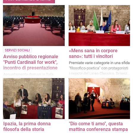
«Mens sana in corpore
SERVIZI SOCIALI
sano»: tutti i vincitori
Avviso pubblico regionale
"Punti Cardinali for work",
Premiate varie categorie in una sfida
incontro di presentazione
"filosofico-poetica" con protagonisti
i ragazzi del Liceo Classico, Scienze
Appuntamento domani in Sala
Umane e Musicale "Casardi"
Rossa
Ipazia, la prima donna
"Dio come ti amo", questa
filosofa della storia
mattina conferenza stampa