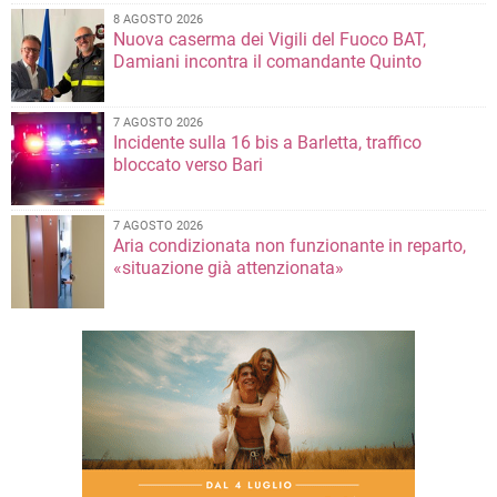
8 AGOSTO 2026
Nuova caserma dei Vigili del Fuoco BAT,
Damiani incontra il comandante Quinto
7 AGOSTO 2026
Incidente sulla 16 bis a Barletta, traffico
bloccato verso Bari
7 AGOSTO 2026
Aria condizionata non funzionante in reparto,
«situazione già attenzionata»