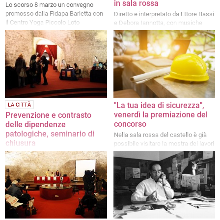
in sala rossa
Lo scorso 8 marzo un convegno
promosso dalla Fidapa Barletta con
Diretto e interpretato da Ettore Bassi
il Centro Yoga Piccolo Loto
e Debora Iannotta, con musiche
originali di Lino Pariota
"La tua idea di sicurezza",
LA CITTÀ
venerdì la premiazione del
Prevenzione e contrasto
concorso
delle dipendenze
patologiche, seminario di
Nella sala rossa del castello è già
chiusura
possibile visitare la mostra dei lavori
realizzati dagli studenti
Appuntamento alle 10 nella Sala
Rossa del Castello