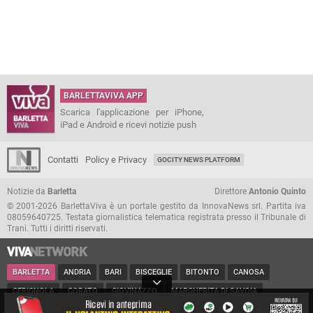
BARLETTAVIVA APP
Scarica l'applicazione per iPhone,
iPad e Android e ricevi notizie push
Contatti
Policy e Privacy
GOCITY NEWS PLATFORM
Notizie da
Barletta
Direttore
Antonio Quinto
© 2001-2026 BarlettaViva è un portale gestito da InnovaNews srl. Partita iva
08059640725. Testata giornalistica telematica registrata presso il Tribunale di
Trani. Tutti i diritti riservati.
BARLETTA
ANDRIA
BARI
BISCEGLIE
BITONTO
CANOSA
CERIGNOLA
CORATO
GIOVINAZZO
MARGHERITA DI SAVOIA
MINERVINO
MODUGNO
MOLFETTA
PUGLIA
RUVO