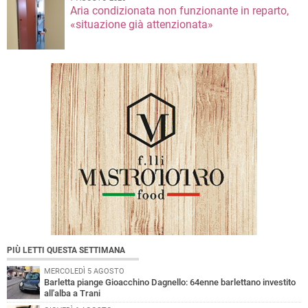
Aria condizionata non funzionante in reparto,
«situazione già attenzionata»
PIÙ LETTI QUESTA SETTIMANA
MERCOLEDÌ 5 AGOSTO
Barletta piange Gioacchino Dagnello: 64enne barlettano investito
all'alba a Trani