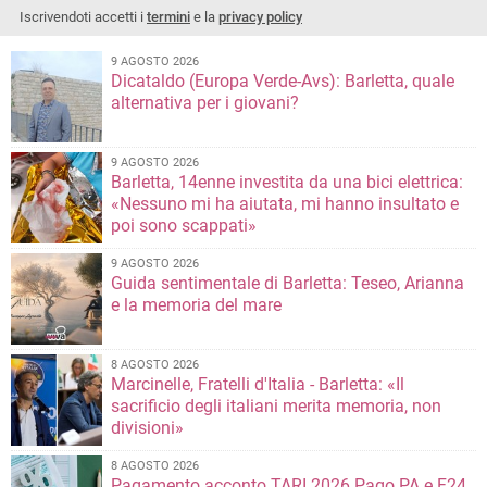
Iscrivendoti accetti i
termini
e la
privacy policy
9 AGOSTO 2026
Dicataldo (Europa Verde-Avs): Barletta, quale
alternativa per i giovani?
9 AGOSTO 2026
Barletta, 14enne investita da una bici elettrica:
«Nessuno mi ha aiutata, mi hanno insultato e
poi sono scappati»
9 AGOSTO 2026
Guida sentimentale di Barletta: Teseo, Arianna
e la memoria del mare
8 AGOSTO 2026
Marcinelle, Fratelli d'Italia - Barletta: «Il
sacrificio degli italiani merita memoria, non
divisioni»
8 AGOSTO 2026
Pagamento acconto TARI 2026 Pago PA e F24