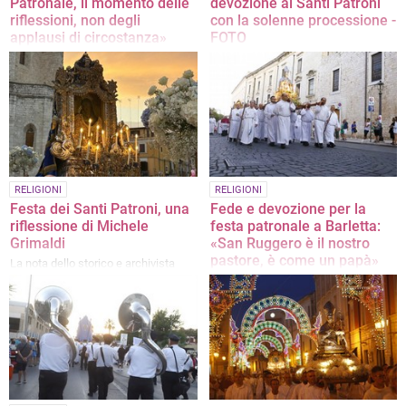
Patronale, il momento delle
devozione ai Santi Patroni
riflessioni, non degli
con la solenne processione -
applausi di circostanza»
FOTO
La nota del presidente Raffaele
Proseguono come da tradizione i
Rizzi
festeggiamenti in onore della
Madonna dello Sterpeto e San
Ruggero Vescovo
RELIGIONI
RELIGIONI
Festa dei Santi Patroni, una
Fede e devozione per la
riflessione di Michele
festa patronale a Barletta:
Grimaldi
«San Ruggero è il nostro
pastore, è come un papà»
La nota dello storico e archivista
L’intervista a Savino Laluce,
presidente dell’associazione
“Portatori di San Ruggero”