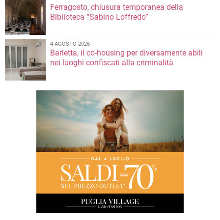
Ferragosto, chiusura temporanea della
Biblioteca “Sabino Loffredo”
4 AGOSTO 2026
Barletta, il co-housing per diversamente abili
nei luoghi confiscati alla criminalità