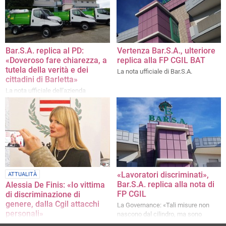
mia fiducia»
Bar.S.A. replica al PD:
Vertenza Bar.S.A., ulteriore
«Doveroso fare chiarezza, a
replica alla FP CGIL BAT
tutela della verità e dei
La nota ufficiale di Bar.S.A.
cittadini di Barletta»
La nota ufficiale dell'azienda
«Lavoratori discriminati»,
ATTUALITÀ
Bar.S.A. replica alla nota di
Alessia De Finis: «Io vittima
FP CGIL
di discriminazione di
genere, dalla Cgil attacchi
La Governance: «Tali misure non
personali»
nascono dal cilindro, ma sono
espressamente previste»
Il post social della presidente del