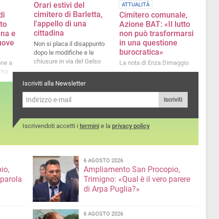
Orari estivi del
ATTUALITÀ
cimitero di Barletta,
di
Cimitero comunale,
l'appello di una
to
Azione BAT: «Il lutto
cittadina
ina e
non può trasformarsi
uove
in una questione
Non si placa il disappunto
burocratica»
dopo le modifiche e le
chiusure in via del Gelso
one a
La nota di Enza Dimaggio
stra
e
Iscriviti alla Newsletter
: si
e
Iscriviti
Iscrivendoti accetti i
termini
e la
privacy policy
6 AGOSTO 2026
io,
Ampliamento San Procopio,
 parola
Trimigno: «Qual è il vero parere
di Arpa Puglia?»
6 AGOSTO 2026