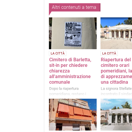
Altri contenuti a tema
LA CITTÀ
LA CITTÀ
Cimitero di Barletta,
Riapertura del
sit-in per chiedere
cimitero orari
chiarezza
pomeridiani, la
all'amministrazione
di apprezzame
comunale
una cittadina
Dopo la riapertura
La signora Stellate
pomeridiana, restano i
incontrato il sinda
quesiti dei partecipanti
esprimere il propri
all'esterno della struttura
rammarico