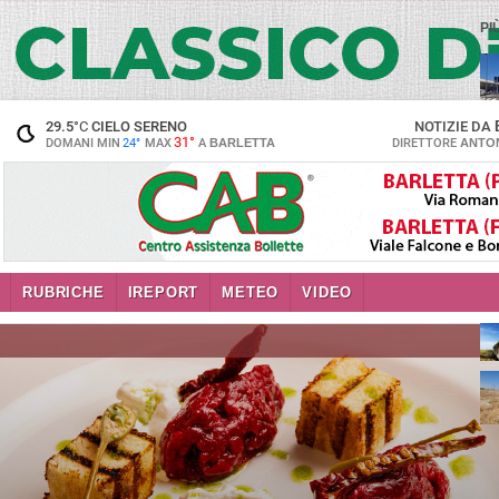
PI
29.5
°C
CIELO SERENO
NOTIZIE DA
31°
DOMANI MIN
24°
MAX
A
BARLETTA
DIRETTORE
ANTON
RUBRICHE
IREPORT
METEO
VIDEO