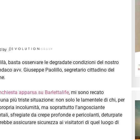
d by
dilà, basta osservare le degradate condizioni del nostro
indaco avv. Giuseppe Paolillo, segretario cittadino del
ne.
nchiesta apparsa su Barlettalife
, mi sono recato
a più triste situazione: non solo le lamentele di chi, per
la propria incolumità, ma soprattutto l'angosciante
i, sfregiate da crepe profonde e pericolanti, deturpate
rebbe assicurare sicurezza ai visitatori di quel luogo di