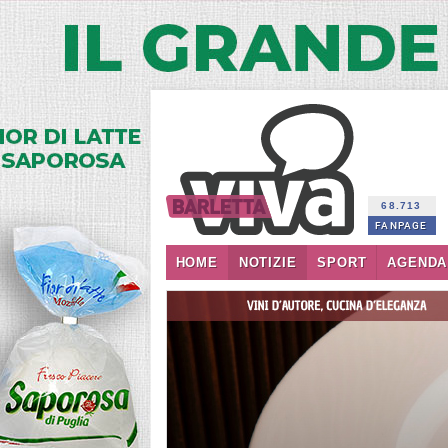
68.713
FANPAGE
HOME
NOTIZIE
SPORT
AGENDA