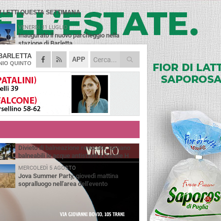
Ù LETTI QUESTA SETTIMANA
VENERDÌ 31 LUGLIO
Inaugurato il nuovo parcheggio nella
stazione di Barletta
BARLETTA
MERCOLEDÌ 5 AGOSTO
APP
Barletta piange Gioacchino Dagnello:
IO QUINTO
64enne barlettano investito all'alba a Trani
GIOVEDÌ 30 LUGLIO
Rapina all'Ipercoop di Barletta: nel mirino la
gioielleria, banditi in fuga
DOMENICA 2 AGOSTO
Beni confiscati alla mafia. Nasce il servizio
di Co-housing
VENERDÌ 31 LUGLIO
Divieto di balneazione revocato, tornano
balneabili le acque antistanti il Canale H
MERCOLEDÌ 5 AGOSTO
Jova Summer Party, giovedì mattina
sopralluogo nell'area dell'evento