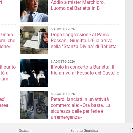
i
Addio a mister Marchioro.
L'uomo del Barletta in B
6 AGOSTO 2026
nzinaio
Dopo l'aggressione al Parco
orni che
Rossani, Giuditta D'Elia arriva
ione»
nella "Stanza Divina" di Barletta
6 AGOSTO 2026
il punto
Il Volo in concerto a Barletta: il
ità a
trio arriva al Fossato del Castello
mium
5 AGOSTO 2026
edì
Petardi lanciati in un'attività
area
commerciale: «Ora basta. La
sicurezza delle periferie è
un'emergenza»
Scacchi
Barletta Giuridica