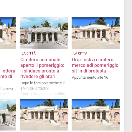
LA CITTÀ
LA CITTÀ
Cimitero comunale
Orari estivi cimitero,
aperto il pomeriggio:
mercoledì pomeriggio
 lettera
il sindaco pronto a
sit-in di protesta
nto di
rivedere gli orari
Appuntamento alle 16
Dopo le forti polemiche e il
sit-in dei cittadini,
lli aveva
l'amministrazione starebbe
co per
valutando di mantenere
o
l'accesso anche nel
pomeriggio a luglio e agosto