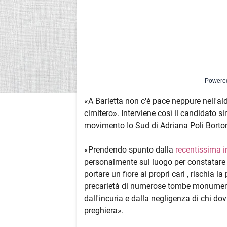
Powere
«A Barletta non c'è pace neppure nell'al
cimitero». Interviene così il candidato s
movimento Io Sud di Adriana Poli Borto
«Prendendo spunto dalla
recentissima i
personalmente sul luogo per constatare un
portare un fiore ai propri cari , rischia 
precarietà di numerose tombe monumental
dall'incuria e dalla negligenza di chi dov
preghiera».