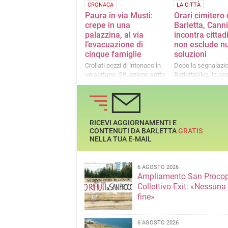
CRONACA
LA CITTÀ
Paura in via Musti:
Orari cimitero 
crepe in una
Barletta, Canni
palazzina, al via
incontra cittad
l’evacuazione di
non esclude n
cinque famiglie
soluzioni
Crollati pezzi di intonaco in
Dopo la segnalazi
un sottano. Situazione sotto
BarlettaViva, la no
monitoraggio
lettrice pone le su
esigenze al sindaco
valutano alternativ
RICEVI AGGIORNAMENTI E
CONTENUTI DA BARLETTA
GRATIS
NELLA TUA E-MAIL
6 AGOSTO 2026
Ampliamento San Procop
Collettivo Exit: «Nessuna
fine»
6 AGOSTO 2026