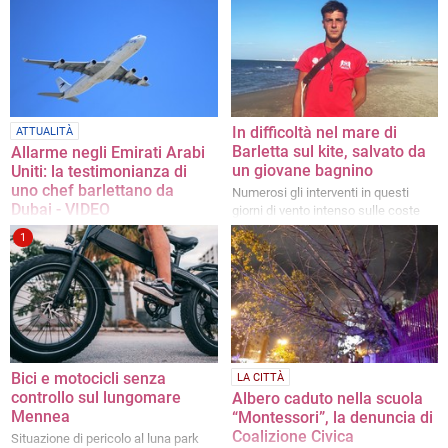
In difficoltà nel mare di
ATTUALITÀ
Barletta sul kite, salvato da
Allarme negli Emirati Arabi
un giovane bagnino
Uniti: la testimonianza di
uno chef barlettano da
Numerosi gli interventi in questi
Dubai - VIDEO
giorni di vento intenso sulle coste
pugliesi
«Qui ci sentiamo al sicuro»
1
Bici e motocicli senza
LA CITTÀ
controllo sul lungomare
Albero caduto nella scuola
Mennea
“Montessori”, la denuncia di
Coalizione Civica
Situazione di pericolo al luna park