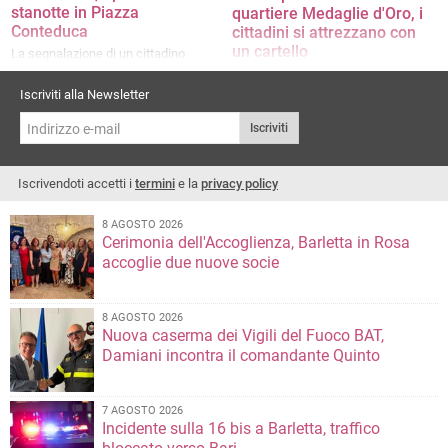
stanotte in Piazza
quartiere Medaglie d'Oro, i
Conteduca
cittadini si attrezzano con
un cartello
La segnalazione di un cittadino
«Un'anziana signora oggi è caduta,
serve un intervento adeguato»
Iscriviti alla Newsletter
Iscriviti
Iscrivendoti accetti i
termini
e la
privacy policy
8 AGOSTO 2026
Cerimonia dell'Accoglienza, Barletta in Rosa
accoglie due nuove socie
8 AGOSTO 2026
Nuova caserma dei Vigili del Fuoco BAT,
Damiani incontra il comandante Quinto
7 AGOSTO 2026
Incidente sulla 16 bis a Barletta, traffico