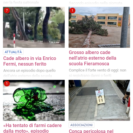
per la festa patronale
Secondo episodio nella giornata
odierna dopo quello di via Enrico
7
1
Fermi
Grosso albero cade
ATTUALITÀ
nell'atrio esterno della
Cade albero in via Enrico
scuola Fieramosca
Fermi, nessun ferito
Complice il forte vento di oggi: non
Ancora un episodio dopo quello
si registrano danni o feriti
dell'atrio esterno della scuola
Fieramosca
1
«Ha tentato di farmi cadere
ASSOCIAZIONI
dalla moto», episodio
Conca pericolosa nel