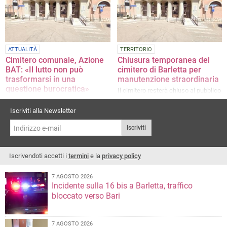
ATTUALITÀ
TERRITORIO
Cimitero comunale, Azione
Chiusura temporanea del
BAT: «Il lutto non può
cimitero di Barletta per
trasformarsi in una
manutenzione straordinaria
questione burocratica»
Il cimitero resterà chiuso al pubblico
dall’11 al 13 maggio
La nota di Enza Dimaggio
Iscriviti alla Newsletter
Iscriviti
Iscrivendoti accetti i
termini
e la
privacy policy
7 AGOSTO 2026
Incidente sulla 16 bis a Barletta, traffico
bloccato verso Bari
7 AGOSTO 2026