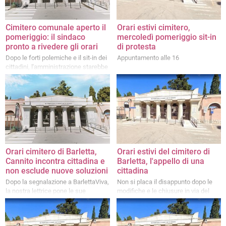
Cimitero comunale aperto il
Orari estivi cimitero,
pomeriggio: il sindaco
mercoledì pomeriggio sit-in
pronto a rivedere gli orari
di protesta
Dopo le forti polemiche e il sit-in dei
Appuntamento alle 16
cittadini, l'amministrazione starebbe
valutando di mantenere l'accesso
anche nel pomeriggio a luglio e
agosto
Orari cimitero di Barletta,
Orari estivi del cimitero di
Cannito incontra cittadina e
Barletta, l'appello di una
non esclude nuove soluzioni
cittadina
Dopo la segnalazione a BarlettaViva,
Non si placa il disappunto dopo le
la nostra lettrice pone le sue
modifiche e le chiusure in via del
esigenze al sindaco: si valutano
Gelso
alternative