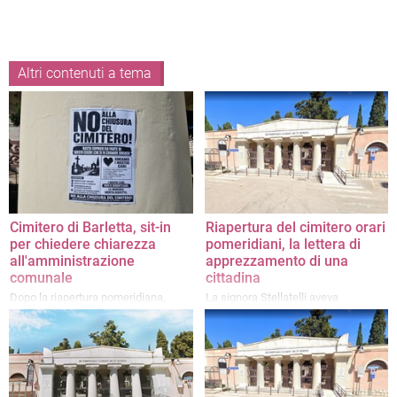
Altri contenuti a tema
Cimitero di Barletta, sit-in
Riapertura del cimitero orari
per chiedere chiarezza
pomeridiani, la lettera di
all'amministrazione
apprezzamento di una
comunale
cittadina
Dopo la riapertura pomeridiana,
La signora Stellatelli aveva
restano i quesiti dei partecipanti
incontrato il sindaco per esprimere il
all'esterno della struttura
proprio rammarico