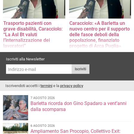
Trasporto pazienti con
Caracciolo: «A Barletta un
grave disabilità, Caracciolo:
nuovo centro per il supporto
“La Asl Bt valuti
delle fasce deboli della
l’internalizzazione dei
popolazione, finanziato
lavoratori”
progetto di Arca Puglia»
La nota del consigliere regionale
La nota del consigliere regionale
Iscriviti alla Newsletter
Iscriviti
Iscrivendoti accetti i
termini
e la
privacy policy
7 AGOSTO 2026
Barletta ricorda don Gino Spadaro a vent’anni
dalla scomparsa
6 AGOSTO 2026
Ampliamento San Procopio, Collettivo Exit: