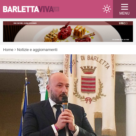
MENU
Home
Notizie e aggiornamenti