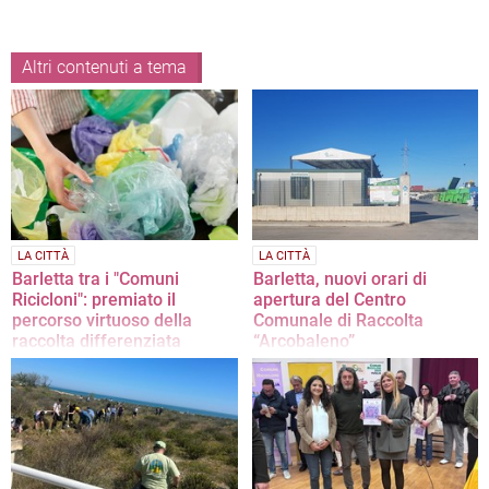
Altri contenuti a tema
LA CITTÀ
LA CITTÀ
Barletta tra i "Comuni
Barletta, nuovi orari di
Ricicloni": premiato il
apertura del Centro
percorso virtuoso della
Comunale di Raccolta
raccolta differenziata
“Arcobaleno”
«Solo con l'impegno di tutti sarà
In vigore da lunedì 1° giugno
possibile raggiungere obiettivi
sempre più gratificanti»