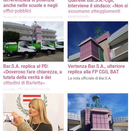
Querelle Bar.S.A.-Cgil,
anche nelle scuole e negli
interviene il sindaco: «Non si
uffici pubblici
assumano atteggiamenti
rancorosi»
Coinvolti gli studenti con momenti di
edutainment e speciali gadget
Le considerazioni di Cannito in una
ecosostenibili
nota ufficiale. «Confermo
all'avvocatessa Alessia De Finis la
mia fiducia»
Bar.S.A. replica al PD:
Vertenza Bar.S.A., ulteriore
«Doveroso fare chiarezza, a
replica alla FP CGIL BAT
tutela della verità e dei
La nota ufficiale di Bar.S.A.
cittadini di Barletta»
La nota ufficiale dell'azienda