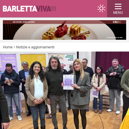
MENU
Home
Notizie e aggiornamenti