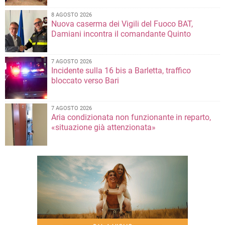
8 AGOSTO 2026
Nuova caserma dei Vigili del Fuoco BAT,
Damiani incontra il comandante Quinto
7 AGOSTO 2026
Incidente sulla 16 bis a Barletta, traffico
bloccato verso Bari
7 AGOSTO 2026
Aria condizionata non funzionante in reparto,
«situazione già attenzionata»