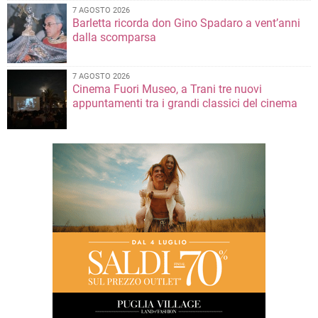
7 AGOSTO 2026
Barletta ricorda don Gino Spadaro a vent’anni
dalla scomparsa
7 AGOSTO 2026
Cinema Fuori Museo, a Trani tre nuovi
appuntamenti tra i grandi classici del cinema