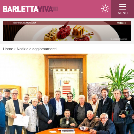
MENU
Home
Notizie e aggiornamenti