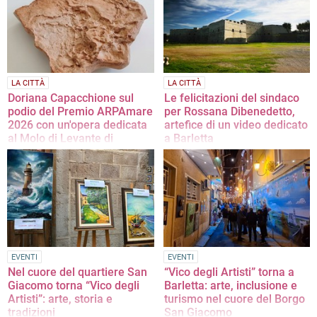
l’inaugurazione della filiale di
Barletta
LA CITTÀ
LA CITTÀ
Doriana Capacchione sul
Le felicitazioni del sindaco
podio del Premio ARPAmare
per Rossana Dibenedetto,
2026 con un'opera dedicata
artefice di un video dedicato
al Molo di Levante di
a Barletta
Barletta
Cannito: «Il video è interessante
perché riassume in pochi minuti
L'artista barlettana conquista il terzo
aspetti essenziali della storia, delle
posto per il secondo anno
tradizioni e dell'attualità locale»
consecutivo con 41.323900°N
16.294968
EVENTI
EVENTI
Nel cuore del quartiere San
“Vico degli Artisti” torna a
Giacomo torna “Vico degli
Barletta: arte, inclusione e
Artisti”: arte, storia e
turismo nel cuore del Borgo
tradizioni
San Giacomo