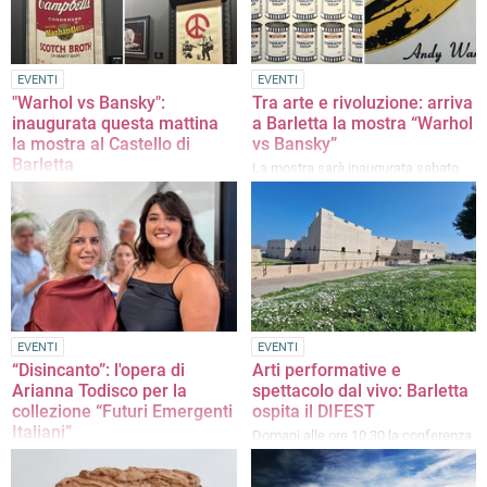
EVENTI
EVENTI
"Warhol vs Bansky":
Tra arte e rivoluzione: arriva
inaugurata questa mattina
a Barletta la mostra “Warhol
la mostra al Castello di
vs Bansky”
Barletta
La mostra sarà inaugurata sabato
18 luglio nel Castello di Barletta
La mostra sarà visitabile fino al
prossimo 29 novembre
EVENTI
EVENTI
“Disincanto”: l'opera di
Arti performative e
Arianna Todisco per la
spettacolo dal vivo: Barletta
collezione “Futuri Emergenti
ospita il DIFEST
Italiani”
Domani alle ore 10.30 la conferenza
stampa presso la Sala Conferenze
L’opera, promossa dal Gruppo BCC
del Castello di Barletta
ed ECRA, è stata presentata durante