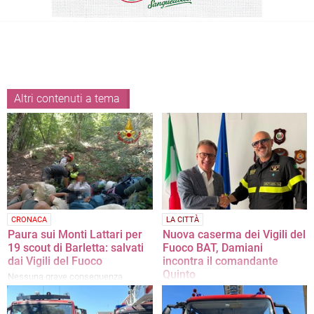
Altri contenuti a tema
CRONACA
LA CITTÀ
Paura sui Monti Lattari per
Nuova caserma dei Vigili del
19 scout di Barletta: salvati
Fuoco BAT, Damiani
dai Vigili del Fuoco
incontra il comandante
Quinto
Nessuna grave conseguenza
Al centro dell’incontro i lavori della
nuova sede provinciale