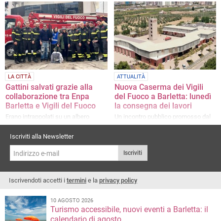
Il colpo intorno alle 23 nella sede di
L'incontro pubblico alla presenza dei
via Trani. Indagano i carabinieri
vertici istituzionali, struttura pronta
nel 2028
LA CITTÀ
ATTUALITÀ
Gattini salvati grazie alla
Nuova Caserma dei Vigili
collaborazione tra Enpa
del Fuoco a Barletta: lunedì
Barletta e Vigili del Fuoco
la consegna dei lavori
Erano intrappolati su un albero
Un incontro pubblico promosso dal
senatore Damiani a Palazzo San
Domenico
Iscriviti alla Newsletter
Iscriviti
Iscrivendoti accetti i
termini
e la
privacy policy
10 AGOSTO 2026
Turismo accessibile, nuovi eventi a Barletta: il
calendario di agosto