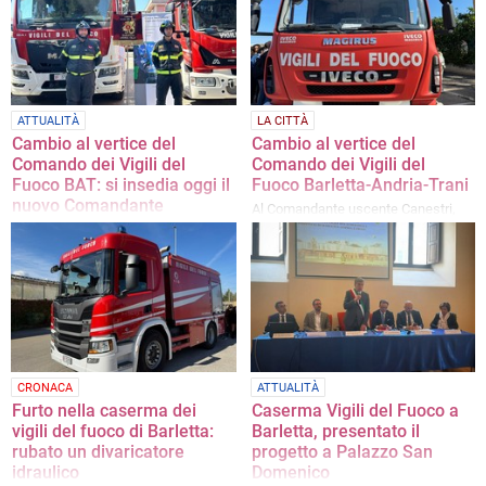
ATTUALITÀ
LA CITTÀ
Cambio al vertice del
Cambio al vertice del
Comando dei Vigili del
Comando dei Vigili del
Fuoco BAT: si insedia oggi il
Fuoco Barletta-Andria-Trani
nuovo Comandante
Al Comandante uscente Canestri,
Giuseppe Quinto
subentrerà il Comandante PD Ing.
Giuseppe Quinto
«Guardo a questo mandato con
immenso orgoglio e con la forte
determinazione di portare avanti i
percorsi strategici già
virtuosamente avviati dal mio
predecessore»
CRONACA
ATTUALITÀ
Furto nella caserma dei
Caserma Vigili del Fuoco a
vigili del fuoco di Barletta:
Barletta, presentato il
rubato un divaricatore
progetto a Palazzo San
idraulico
Domenico