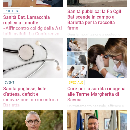
Sanità pubblica: la Fp Cgil
POLITICA
Bat scende in campo a
Sanità Bat, Lamacchia
Barletta per la raccolta
replica a Lanotte:
firme
«All'incontro col dg della Asl
tutti invitati. La Conferenza
Oggi la mobilitazione a sostegno
dei sindaci langue»
della legge di iniziativa popolare
della Cgil dalle ore 8 presso
«La verità è che dal centrodestra si
l'ospedale Dimiccoli
continua a fare propaganda e basta
sulla sanità»
EVENTI
SPECIALE
Sanità pugliese, liste
Cure per la sordità rinogena
d’attesa, deficit e
alle Terme Margherita di
innovazione: un incontro a
Savoia
Barletta
Un trattamento naturale, efficace e
non invasivo per favorire il recupero
Il confronto tra esperti si svolgerà
della funzionalità uditiva
oggi alle ore 17:30