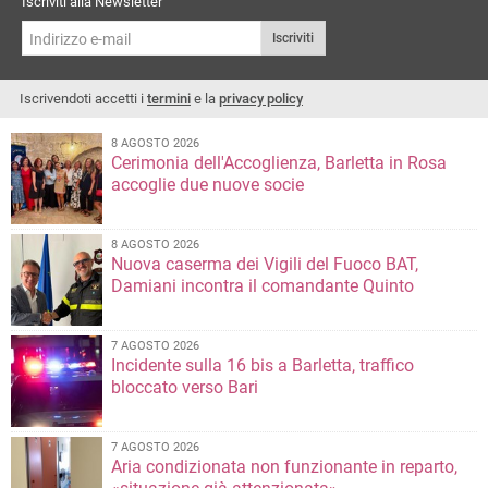
Iscriviti alla Newsletter
Iscriviti
Iscrivendoti accetti i
termini
e la
privacy policy
8 AGOSTO 2026
Cerimonia dell'Accoglienza, Barletta in Rosa
accoglie due nuove socie
8 AGOSTO 2026
Nuova caserma dei Vigili del Fuoco BAT,
Damiani incontra il comandante Quinto
7 AGOSTO 2026
Incidente sulla 16 bis a Barletta, traffico
bloccato verso Bari
7 AGOSTO 2026
Aria condizionata non funzionante in reparto,