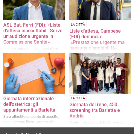
ASL Bat, Ferri (FDI): «Liste
LA CITTÀ
d’attesa inaccettabili. Serve
Liste d’attesa, Campese
un’audizione urgente in
(FDI) denuncia:
Commissione Sanità»
«Prestazione urgente ma
nessuna disponibilità»
La nota completa del consigliere
regionale di Fratelli d'Italia
La nota dell'ex assessore al Bilancio
del comune di Barletta
Giornata internazionale
LA CITTÀ
dell'ostetrica: gli
Giornata del rene, 450
appuntamenti a Barletta
screening tra Barletta e
Andria
Sarà allestito un punto di ascolto,
con ingresso libero, aperto alle
Controlli da parte della Nefrologia
donne
anche al carcere di Trani