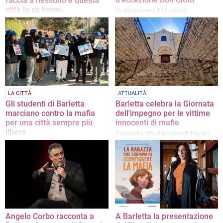
faccia a nessuno e questa
città lo sa bene»
In programma il 13 marzo
Partecipato corteo in città in
occasione della “XXXI giornata della
memoria e dell’impegno in ricordo
delle vittime innocenti di mafia”
LA CITTÀ
ATTUALITÀ
Gli studenti di Barletta
Barletta celebra la Giornata
marciano contro la mafia
dell'impegno per le vittime
per una città sempre più
innocenti di mafie
libera
Il presidio cittadino si mobilita per
un momento commemorativo nella
Il prefetto D’Agostino: «Siete
parrocchia sant'Andrea
testimoni di speranza»
Angelo Corbo racconta a
A Barletta la presentazione