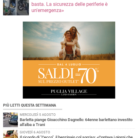
basta. La sicurezza delle periferie è
un'emergenza»
PIÙ LETTI QUESTA SETTIMANA
MERCOLEDÌ 5 AGOSTO
Barletta piange Gioacchino Dagnello: 64enne barlettano investito
all'alba a Trani
GIOVEDÌ 6 AGOSTO
Il ricordo di "Cecco", il benzinaio col sorriso: «Contava i giorni che