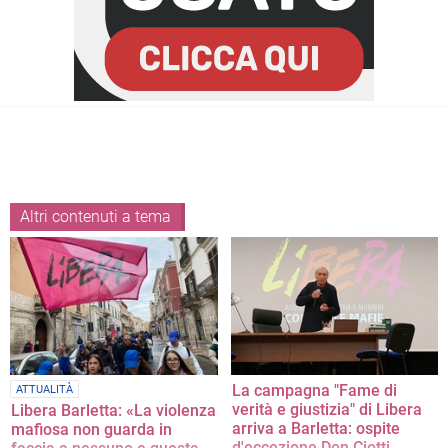
Altri contenuti a tema
La campagna "Fame di
ATTUALITÀ
verità e giustizia" di Libera
Libera Barletta: «La violenza
arriva a Barletta: ospite
mafiosa non guarda in
d'eccezione Don Ciotti