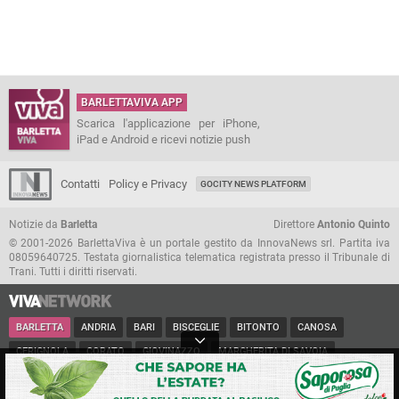
BARLETTAVIVA APP
Scarica l'applicazione per iPhone,
iPad e Android e ricevi notizie push
Contatti
Policy e Privacy
GOCITY NEWS PLATFORM
Notizie da
Barletta
Direttore
Antonio Quinto
© 2001-2026 BarlettaViva è un portale gestito da InnovaNews srl. Partita iva
08059640725. Testata giornalistica telematica registrata presso il Tribunale di
Trani. Tutti i diritti riservati.
BARLETTA
ANDRIA
BARI
BISCEGLIE
BITONTO
CANOSA
CERIGNOLA
CORATO
GIOVINAZZO
MARGHERITA DI SAVOIA
MINERVINO
MODUGNO
MOLFETTA
PUGLIA
RUVO