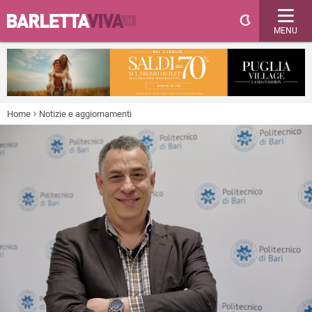
MENU
Home
Notizie e aggiornamenti