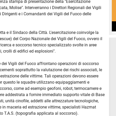
renza stampa di presentazione della "Esercitazione
ata, Molise". Interverranno i Direttori Regionali dei Vigili
i Dirigenti e i Comandanti dei Vigili del Fuoco delle
letta e il Sindaco della Città. L'esercitazione coinvolge la
ue) del Corpo Nazionale dei Vigili del Fuoco, ovvero il
"ricerca e soccorso tecnico specializzato svolte in aree
 crolli di edifici ed esplosioni".
 dei Vigili del Fuoco affrontano operazioni di soccorso
rnenti soprattutto la valutazione dei rischi associati, le
i estrazione delle vittime. Tali operazioni devono essere
er questo le squadre utilizzano equipaggiamenti e
l soccorso, come ad esempio geofoni, robot, termocamere e
ere addestrata a fornire immediato supporto vitale di Base
sti, unità cinofile, addetti alle attrezzature tecnologiche,
ne in maceria ed estrazione vittime, specialisti Hazmat
o T.A.S. (topografia applicata al soccorso).