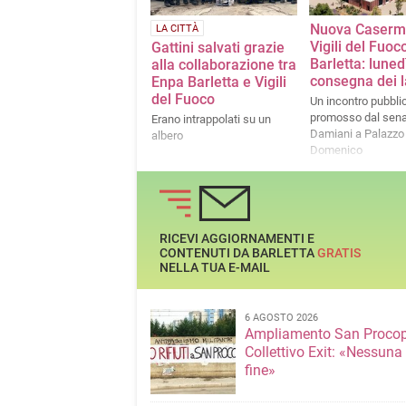
Nuova Caserm
LA CITTÀ
Vigili del Fuoc
Gattini salvati grazie
Barletta: lunedì
alla collaborazione tra
consegna dei l
Enpa Barletta e Vigili
del Fuoco
Un incontro pubbli
promosso dal sena
Erano intrappolati su un
Damiani a Palazzo
albero
Domenico
RICEVI AGGIORNAMENTI E
CONTENUTI DA BARLETTA
GRATIS
NELLA TUA E-MAIL
6 AGOSTO 2026
Ampliamento San Procop
Collettivo Exit: «Nessuna
fine»