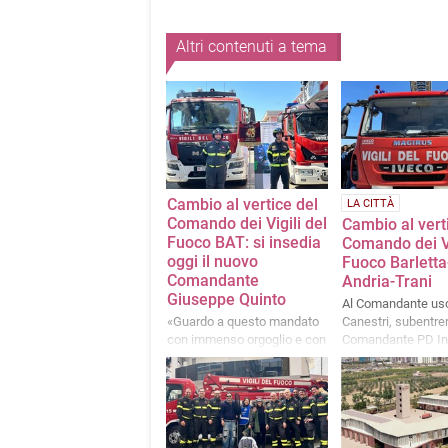
Altri contenuti a tema
Cambio al vertice del
LA CITTÀ
Comando dei Vigili del
Cambio al vert
Fuoco BAT: si insedia
Comando dei Vi
oggi il nuovo
Fuoco Barletta
Comandante
Andria-Trani
Giuseppe Quinto
Al Comandante us
«Guardo a questo mandato
Canestri, subentrer
con immenso orgoglio e con
Comandante PD In
la forte determinazione di
Giuseppe Quinto
portare avanti i percorsi
strategici già virtuosamente
avviati dal mio
predecessore»