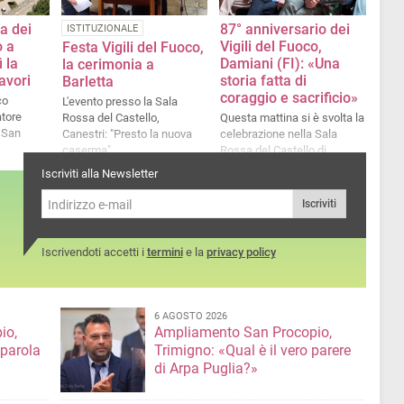
a dei
87° anniversario dei
ISTITUZIONALE
o a
Vigili del Fuoco,
Festa Vigili del Fuoco,
 la
Damiani (FI): «Una
la cerimonia a
avori
storia fatta di
Barletta
coraggio e sacrificio»
co
L'evento presso la Sala
tore
Rossa del Castello,
Questa mattina si è svolta la
 San
Canestri: "Presto la nuova
celebrazione nella Sala
caserma"
Rossa del Castello di
Barletta
Iscriviti alla Newsletter
Iscriviti
Iscrivendoti accetti i
termini
e la
privacy policy
6 AGOSTO 2026
io,
Ampliamento San Procopio,
 parola
Trimigno: «Qual è il vero parere
di Arpa Puglia?»