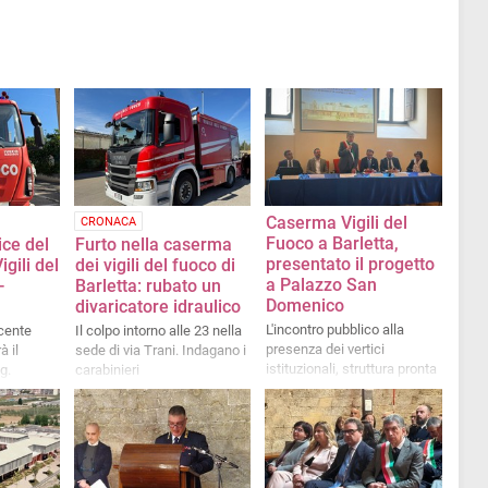
Caserma Vigili del
CRONACA
Fuoco a Barletta,
ice del
Furto nella caserma
presentato il progetto
gili del
dei vigili del fuoco di
a Palazzo San
-
Barletta: rubato un
Domenico
divaricatore idraulico
L'incontro pubblico alla
cente
Il colpo intorno alle 23 nella
presenza dei vertici
à il
sede di via Trani. Indagano i
istituzionali, struttura pronta
g.
carabinieri
nel 2028