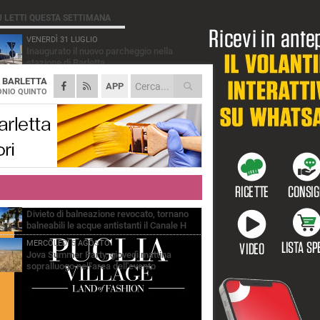
Ù LETTI QUESTA SETTIMANA
VENERDÌ 31 LUGLIO
Inaugurato il nuovo parcheggio nella
stazione di Barletta
A
BARLETTA
MERCOLEDÌ 5 AGOSTO
APP
Barletta piange Gioacchino Dagnello:
NIO QUINTO
64enne barlettano investito all'alba a Trani
GIOVEDÌ 30 LUGLIO
Rapina all'Ipercoop di Barletta: nel mirino la
gioielleria, banditi in fuga
DOMENICA 2 AGOSTO
Beni confiscati alla mafia. Nasce il servizio
di Co-housing
VENERDÌ 31 LUGLIO
Divieto di balneazione revocato, tornano
balneabili le acque antistanti il Canale H
MERCOLEDÌ 5 AGOSTO
Jova Summer Party, giovedì mattina
sopralluogo nell'area dell'evento