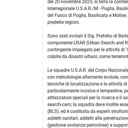
del 20 novembre 2025, si terrà la confe
interregionale U.S.A.R./M - Puglia, Basilic
del Fuoco di Puglia, Basilicata e Molise, 
predette regioni.
Sono stati invitati il Sig. Prefetto di Bar
componente USAR (Urban Search and Resc
contingente impiegato per le attività di 
colpite da disastri urbani, come terremoti,
Le squadre U.S.A.R. del Corpo Nazionale
con metodologie altamente evolute, conce
tecniche di localizzazione e le attività d
particolarmente incisive e tempestive, p
attrezzature speciali per la ricerca e i
search-cam; la squadra deve inoltre ess
(BLS), ed è costituita da esperti strutturi
addetti sanitari, addetti alla penetrazio
(gestione sostanze pericolose) e support