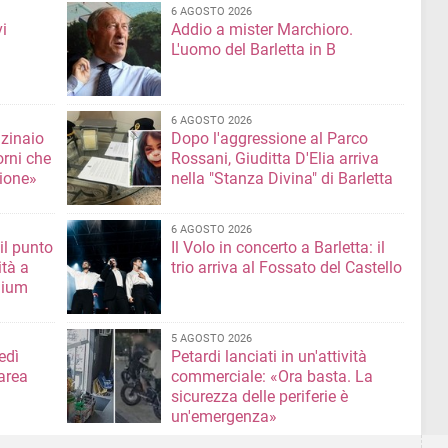
6 AGOSTO 2026
i
Addio a mister Marchioro.
L'uomo del Barletta in B
6 AGOSTO 2026
nzinaio
Dopo l'aggressione al Parco
orni che
Rossani, Giuditta D'Elia arriva
ione»
nella "Stanza Divina" di Barletta
6 AGOSTO 2026
il punto
Il Volo in concerto a Barletta: il
ità a
trio arriva al Fossato del Castello
mium
5 AGOSTO 2026
edì
Petardi lanciati in un'attività
area
commerciale: «Ora basta. La
sicurezza delle periferie è
un'emergenza»