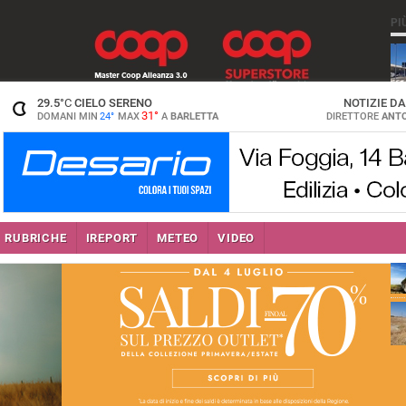
PI
29.5
°C
CIELO SERENO
NOTIZIE D
31°
DOMANI MIN
24°
MAX
A
BARLETTA
DIRETTORE
ANTO
RUBRICHE
IREPORT
METEO
VIDEO