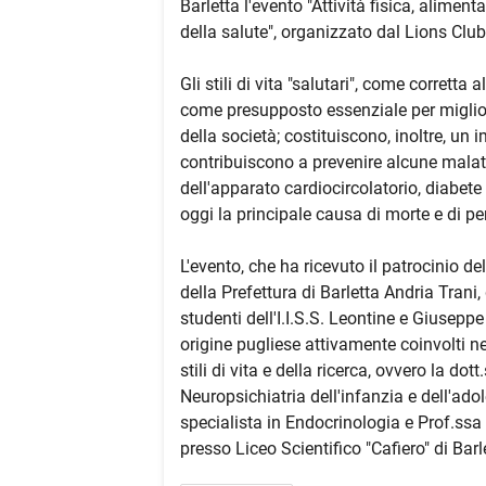
Barletta l'evento "Attività fisica, alimenta
della salute", organizzato dal Lions Club
Gli stili di vita "salutari", come corretta
come presupposto essenziale per migliorar
della società; costituiscono, inoltre, un
contribuiscono a prevenire alcune malatt
dell'apparato cardiocircolatorio, diabet
oggi la principale causa di morte e di pe
L'evento, che ha ricevuto il patrocinio de
della Prefettura di Barletta Andria Trani
studenti dell'I.I.S.S. Leontine e Giuseppe 
origine pugliese attivamente coinvolti n
stili di vita e della ricerca, ovvero la do
Neuropsichiatria dell'infanzia e dell'ad
specialista in Endocrinologia e Prof.ss
presso Liceo Scientifico "Cafiero" di Barl