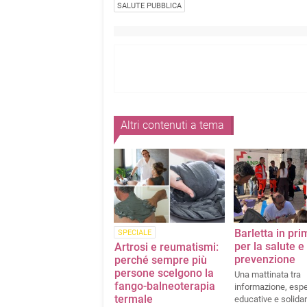
SALUTE PUBBLICA
Altri contenuti a tema
Barletta in pri
SPECIALE
per la salute e
Artrosi e reumatismi:
prevenzione
perché sempre più
persone scelgono la
Una mattinata tra
fango-balneoterapia
informazione, esp
termale
educative e solidar