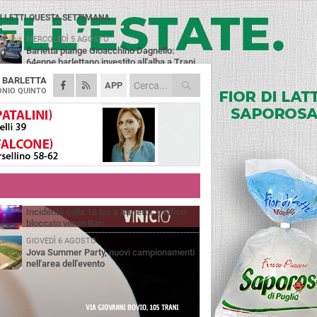
Ù LETTI QUESTA SETTIMANA
MERCOLEDÌ 5 AGOSTO
Barletta piange Gioacchino Dagnello:
64enne barlettano investito all'alba a Trani
A
BARLETTA
GIOVEDÌ 6 AGOSTO
APP
Il ricordo di "Cecco", il benzinaio col
NIO QUINTO
sorriso: «Contava i giorni che lo
paravano dalla pensione»
MERCOLEDÌ 5 AGOSTO
Jova Summer Party, giovedì mattina
sopralluogo nell'area dell'evento
DOMENICA 2 AGOSTO
Beni confiscati alla mafia. Nasce il servizio
di Co-housing
VENERDÌ 7 AGOSTO
Incidente sulla 16 bis a Barletta, traffico
bloccato verso Bari
GIOVEDÌ 6 AGOSTO
Jova Summer Party, nuovi campionamenti
nell'area dell'evento