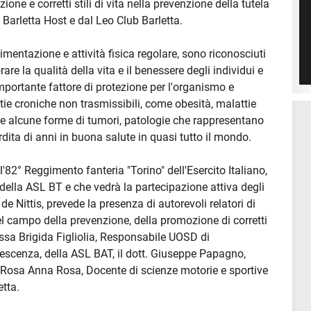
zione e corretti stili di vita nella prevenzione della tutela
 Barletta Host e dal Leo Club Barletta.
 alimentazione e attività fisica regolare, sono riconosciuti
e la qualità della vita e il benessere degli individui e
 importante fattore di protezione per l'organismo e
ie croniche non trasmissibili, come obesità, malattie
e e alcune forme di tumori, patologie che rappresentano
rdita di anni in buona salute in quasi tutto il mondo.
ll'82° Reggimento fanteria "Torino" dell'Esercito Italiano,
, della ASL BT e che vedrà la partecipazione attiva degli
de Nittis, prevede la presenza di autorevoli relatori di
el campo della prevenzione, della promozione di corretti
tt.ssa Brigida Figliolia, Responsabile UOSD di
olescenza, della ASL BAT, il dott. Giuseppe Papagno,
a Rosa Anna Rosa, Docente di scienze motorie e sportive
etta.