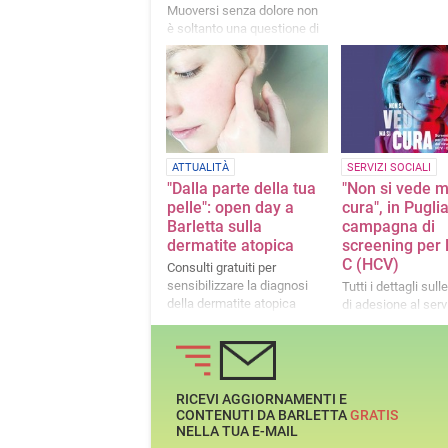
Muoversi senza dolore non
è soltanto una questione di
salute, ma anche di libertà e
qualità della vita
ATTUALITÀ
SERVIZI SOCIALI
"Dalla parte della tua
"Non si vede m
pelle": open day a
cura", in Puglia
Barletta sulla
campagna di
dermatite atopica
screening per l
C (HCV)
Consulti gratuiti per
sensibilizzare la diagnosi
Tutti i dettagli sul
della dermatite atopica
di adesione al serv
RICEVI AGGIORNAMENTI E
CONTENUTI DA BARLETTA
GRATIS
NELLA TUA E-MAIL