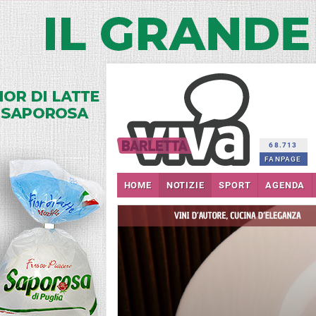
68.713
FANPAGE
HOME
NOTIZIE
SPORT
AGENDA