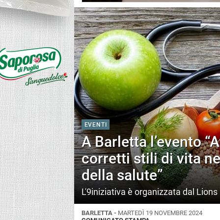
EVENTI
A Barletta l’evento “A
corretti stili di vita 
della salute”
L'9iniziativa è organizzata dal Lions
BARLETTA -
MARTEDÌ 19 NOVEMBRE 2024