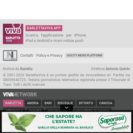
BARLETTAVIVA APP
Scarica l'applicazione per iPhone,
iPad e Android e ricevi notizie push
Contatti
Policy e Privacy
GOCITY NEWS PLATFORM
Notizie da
Barletta
Direttore
Antonio Quinto
© 2001-2026 BarlettaViva è un portale gestito da InnovaNews srl. Partita iva
08059640725. Testata giornalistica telematica registrata presso il Tribunale di
Trani. Tutti i diritti riservati.
BARLETTA
ANDRIA
BARI
BISCEGLIE
BITONTO
CANOSA
CERIGNOLA
CORATO
GIOVINAZZO
MARGHERITA DI SAVOIA
MINERVINO
MODUGNO
MOLFETTA
PUGLIA
RUVO
SAN FERDINANDO
SPINAZZOLA
TERLIZZI
TRANI
TRINITAPOLI