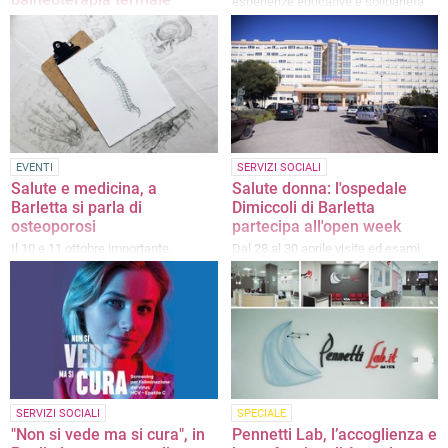
esperienze educative e solidarietà
Muoversi senza dolore non è
soltanto una questione di salute, ma
anche di libertà e qualità della vita
EVENTI
SERVIZI SOCIALI
Salute e medicina, a
Salute donna: l'ospedale
Barletta si parla di
Dimiccoli di Barletta
osteoporosi
partecipa all'open week
Il 10 e 11 ottobre importante
Dal 28 al 30 aprile visite ed esami
convegno scientifico all'ospedale
gratuiti dedicati alla salute della
"Dimiccoli" e al Castello di Barletta
donna
SERVIZI SOCIALI
SPECIALE
"Non si vede ma si cura", in
Pennetti Lab, l’accoglienza e