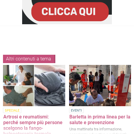
Altri contenuti a tema
SPECIALE
EVENTI
Artrosi e reumatismi:
Barletta in prima linea per la
perché sempre più persone
salute e prevenzione
scelgono la fango-
Una mattinata tra informazione,
balneoterapia termale