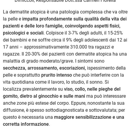
Dimiccoli, Responsabile Dott.ssa Carmen Fiorella
La dermatite atopica è una patologia complessa che va oltre
la pelle e
impatta profondamente sulla qualità della vita dei
pazienti e delle loro famiglie, coinvolgendo aspetti fisici,
psicologici e sociali
. Colpisce il 3-7% degli adulti, il 15-25%
dei bambini e ne soffre circa il 9% degli adolescenti dai 12 ai
17 anni – approssimativamente 310.000 tra ragazzi e
ragazze. Il 20-30% dei pazienti con dermatite atopica ha una
malattia di grado moderato/grave. I sintomi sono
secchezza, arrossamento, escoriazioni,
ispessimento della
pelle e soprattutto
prurito intenso
che può interferire con la
vita quotidiana come il lavoro, lo studio, il sonno. Si
localizza prevalentemente su
viso, collo, nelle pieghe del
gomito, dietro al ginocchio e sulle mani
ma può interessare
anche zone più estese del corpo. Eppure, nonostante la sua
diffusione, è spesso sottodiagnosticata e sottovalutata; per
questo è necessaria una
maggiore sensibilizzazione e una
corretta informazione
.