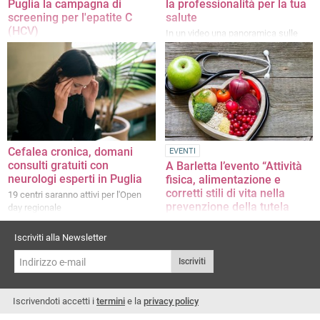
Puglia la campagna di
la professionalità per la tua
screening per l'epatite C
salute
(HCV)
In un video una panoramica sulle
strutture di Barletta, Terlizzi e
Tutti i dettagli sulle modalità di
Canosa di Puglia
adesione al servizio
Cefalea cronica, domani
EVENTI
consulti gratuiti con
A Barletta l’evento “Attività
neurologi esperti in Puglia
fisica, alimentazione e
corretti stili di vita nella
19 centri saranno attivi per l'Open
prevenzione della tutela
day regionale
della salute”
L'9iniziativa è organizzata dal Lions
Iscriviti alla Newsletter
Club Barletta Host e dal Leo Club
Iscriviti
Barletta
Iscrivendoti accetti i
termini
e la
privacy policy