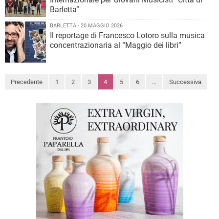
Barletta”
BARLETTA - 20 MAGGIO 2026
Il reportage di Francesco Lotoro sulla musica
concentrazionaria al “Maggio dei libri”
Precedente
1
2
3
4
5
6
...
Successiva