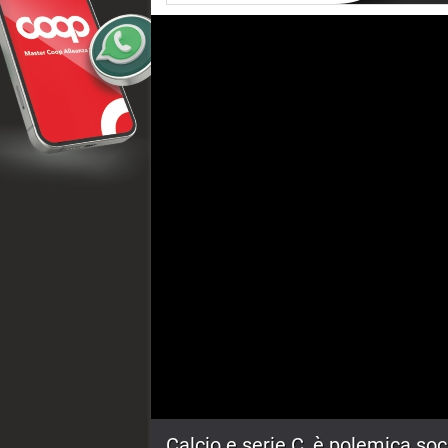
Calcio e serie C, è polemica soc