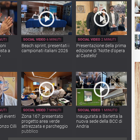
NUTI
SOCIAL VIDEO
6 MINUTI
SOCIAL VIDEO
2 MINUTI
ioni
Beach sprint, presentati i
Presentazione della prima
ista a
campionati italiani 2026
edizione di "Notte d'opera
Po
o
al Castello"
NUTI
SOCIAL VIDEO
7 MINUTI
SOCIAL VIDEO
1 MINUTO
i eventi
Zona 167: presentato
Inaugurata a Barletta la
progetto area verde
nuova sede della BCC di
nzo Cilli
attrezzata e parcheggio
Andria
pubblico