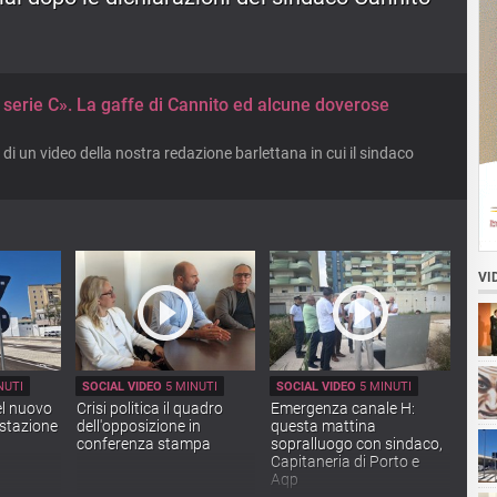
n serie C». La gaffe di Cannito ed alcune doverose
 di un video della nostra redazione barlettana in cui il sindaco
VI
NUTI
SOCIAL VIDEO
5 MINUTI
SOCIAL VIDEO
5 MINUTI
el nuovo
Crisi politica il quadro
Emergenza canale H:
 stazione
dell'opposizione in
questa mattina
conferenza stampa
sopralluogo con sindaco,
Capitaneria di Porto e
Aqp