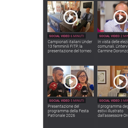
SOCIAL VIDEO
6 MINUTI
SOCIAL VIDEO
2 MI
Campionati italiani Under
In vista delle elez
13 femminili FITP, la
comunali. L'interv
presentazione del torneo
Carmine Doronz
SOCIAL VIDEO
5 MINUTI
SOCIAL VIDEO
3 MI
Presentazione del
Il programma degl
programma della Festa
estivi illustrato
Patronale 2026
dall'assessore Oro