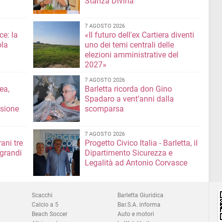
Stanza Divina
7 AGOSTO 2026
ce: la
«Il futuro dell'ex Cartiera diventi
ola
uno dei temi centrali delle
elezioni amministrative del
2027»
7 AGOSTO 2026
ea,
Barletta ricorda don Gino
Spadaro a vent’anni dalla
isione
scomparsa
7 AGOSTO 2026
ani tre
Progetto Civico Italia - Barletta, il
 grandi
Dipartimento Sicurezza e
Legalità ad Antonio Corvasce
Scacchi
Barletta Giuridica
Calcio a 5
Bar.S.A. informa
Beach Soccer
Auto e motori