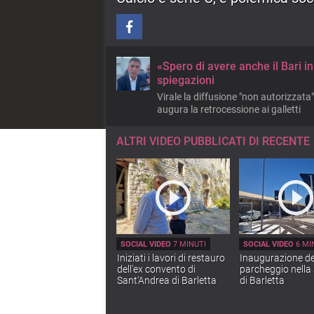
«Spero di avere anche il Bari i
spiegazioni
Virale la diffusione "non autorizzata"
augura la retrocessione ai galletti
ALTRI VIDEO PUBBLICATI DI RECENTE
SOCIAL VIDEO
7 MINUTI
SOCIAL VIDEO
6 MI
Iniziati i lavori di restauro
Inaugurazione d
dell'ex convento di
parcheggio nella
Sant'Andrea di Barletta
di Barletta