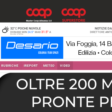
32
°C
POCHE NUVOLE
NOTIZIE D
31.5°
DOMANI MIN
24.5°
MAX
A
DIRETTORE
ANTO
BARLETTA
RUBRICHE
IREPORT
METEO
VIDEO