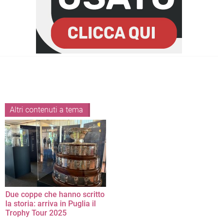
Altri contenuti a tema
Due coppe che hanno scritto
la storia: arriva in Puglia il
Trophy Tour 2025