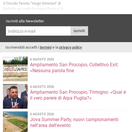
Il Circolo Tennis “Hugo Simmen” di
Barletta accoglie la coppa Davis e la
Billie Jean King Cup
Iscriviti alla Newsletter
Iscriviti
Iscrivendoti accetti i
termini
e la
privacy policy
6 AGOSTO 2026
Ampliamento San Procopio, Collettivo Exit:
«Nessuna parola fine
6 AGOSTO 2026
Ampliamento San Procopio, Trimigno: «Qual è
il vero parere di Arpa Puglia?»
6 AGOSTO 2026
Jova Summer Party, nuovi campionamenti
nell'area dell'evento