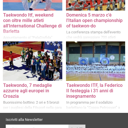
Taekwondo Itf, weekend
Domenica 5 marzo c'è
con oltre mille atleti
l'Italian open championship
all'International Challenge di
of taekwon-do
Barletta
La conferenza stampa dell'evento
che vedrà gareggiare 700 atleti
Appuntamento al "PalaDisfida"
Taekwondo, 7 medaglie
Taekwondo ITF, la Federico
azzurre agli europei in
II festeggia i 31 anni di
Croazia
insegnamento
Buonissimo bottino: 2 ori e 5 bronzi
In programma per il sodalizio
per i pugliesi della Fitsport nella gara
barlettano la “Coppa Petrosyan” a
di Porec
Molfetta e i campionati europei in
Croazia
Iscriviti alla Newsletter