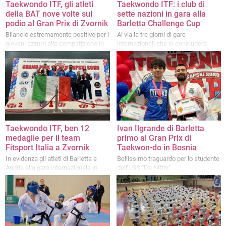
Taekwondo ITF, gli atleti
Taekwondo ITF: i club di
della BAT nove volte sul
sette nazioni in gara alla
podio al Gran Prix di Zvornik
Barletta Challenge Cup
Bilancio estremamente positivo per i
Al via la tre giorni di gare
giovani azzurri alla competizione in
internazionali che si concluderà
Bosnia Erzegovina
domani al Paladisfida “Mario Borgia”
Taekwondo ITF, ben 12
Ivan Ilgrande di Barletta
medaglie per il team
primo al Gran Prix di
Fitsport Italia a Zvornik
Taekwon-do​ in Bosnia
In evidenza gli atleti di Barletta e
Bellissimo traguardo per lo studente
Andria alla gara internazionale in
dell'IISS "De Nittis"
Bosnia-Erzegovina